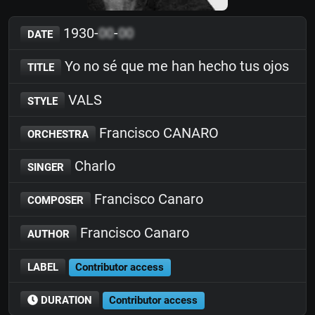
1930-
00
-
00
DATE
Yo no sé que me han hecho tus ojos
TITLE
VALS
STYLE
Francisco CANARO
ORCHESTRA
Charlo
SINGER
Francisco Canaro
COMPOSER
Francisco Canaro
AUTHOR
LABEL
Contributor access
DURATION
Contributor access