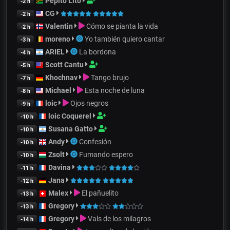
Pepito Lito
-2 h
CG
-2 h
Valentin
Cómo se pianta la vida
-2 h
moreno
Yo también quiero cantar
-3 h
ARIEL
La bordona
-4 h
Scott Cantu
-5 h
Khochnav
Tango brujo
-7 h
Michael
Esta noche de luna
-8 h
loic
Ojos negros
-9 h
loic Coquerel
-10 h
Susana Gatto
-10 h
Andy
Confesión
-10 h
Zsolt
Fumando espero
-10 h
Davina
-11 h
Jana
-12 h
Malex
El pañuelito
-13 h
Gregory
-13 h
Gregory
Vals de los milagros
-14 h