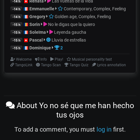
Renata
Las vueltas de la vida
-14 h
Emmanuelle
Contemporary, Complex, Feeling
-14 h
Gregory
Golden age, Complex, Feeling
-14 h
Sorin
No le digas que la quiero
-15 h
Soleïma
Leyenda gaucha
-15 h
Pascal
Lluvia de estrellas
-15 h
Dominique
2
-15 h
Welcome
Info
Play!
Musical personality test
TangoLink
Tango Scan
Tango Quiz
Lyrics annotation
About Yo no sé que me han hecho
tus ojos
To add a comment, you must
log in
first.