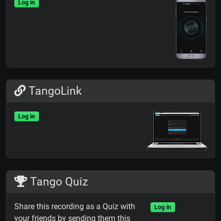
Log in
TangoLink
Log in
Tango Quiz
Share this recording as a Quiz with
Log in
your friends by sending them this