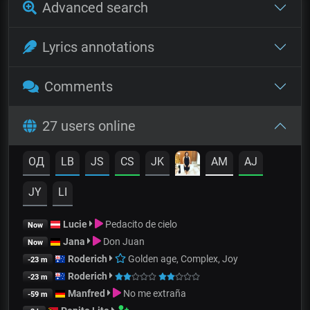
Advanced search
Lyrics annotations
Comments
27 users online
OД
LB
JS
CS
JK
AM
AJ
JY
LI
Lucie
Pedacito de cielo
Now
Jana
Don Juan
Now
Roderich
Golden age, Complex, Joy
-23 m
Roderich
-23 m
Manfred
No me extraña
-59 m