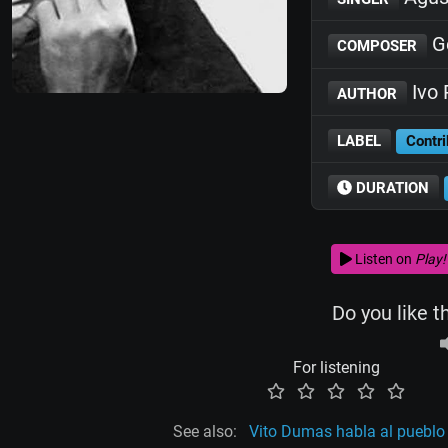
Ge
COMPOSER
Ivo 
AUTHOR
LABEL
Contri
DURATION
Listen on
Play!
Do you like t
For listening
See also:
Vito Dumas habla al pueblo 