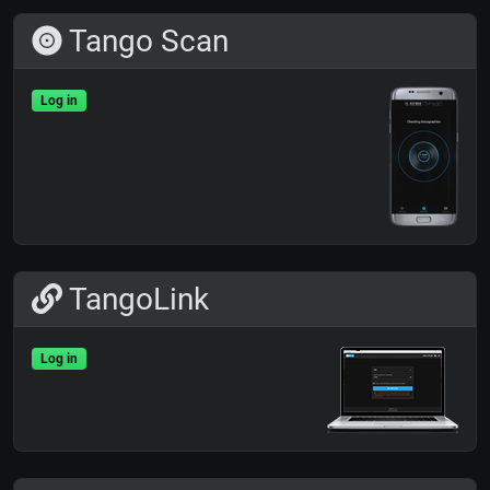
Tango Scan
Log in
TangoLink
Log in