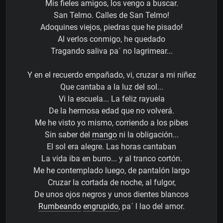
Mis fieles amigos, los vengo a buscar.
San Telmo. Calles de San Telmo!
Adoquines viejos, piedras que he pisado!
Al verlos conmigo, he quedado
Tragando saliva pa´ no lagrimear...
Y en el recuerdo empañado, vi, cruzar a mi niñez
Que cantaba a la luz del sol...
Vi la escuela... La feliz rayuela
De la hermosa edad que no volverá.
Me he visto yo mismo, corriendo a los pibes
Sin saber del
mango
ni la obligación...
El sol era alegre. Las horas cantaban
La vida iba en burro... y al tranco cortón.
Me he contemplado luego, de pantalón largo
Cruzar la cortada de noche, al fulgor,
De unos ojos negros y unos dientes blancos
Rumbeando
engrupido
, pa´ l lao del amor.