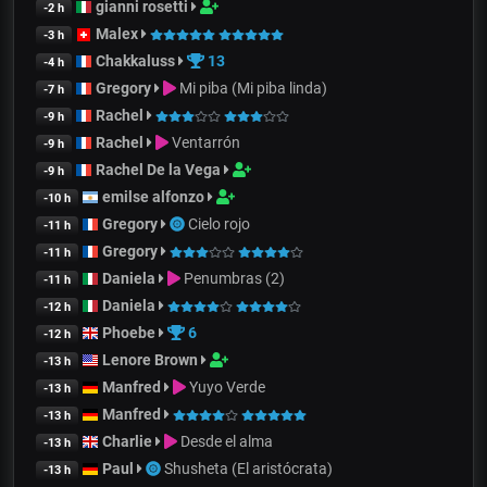
gianni rosetti
-2 h
Malex
-3 h
Chakkaluss
13
-4 h
Gregory
Mi piba (Mi piba linda)
-7 h
Rachel
-9 h
Rachel
Ventarrón
-9 h
Rachel De la Vega
-9 h
emilse alfonzo
-10 h
Gregory
Cielo rojo
-11 h
Gregory
-11 h
Daniela
Penumbras (2)
-11 h
Daniela
-12 h
Phoebe
6
-12 h
Lenore Brown
-13 h
Manfred
Yuyo Verde
-13 h
Manfred
-13 h
Charlie
Desde el alma
-13 h
Paul
Shusheta (El aristócrata)
-13 h