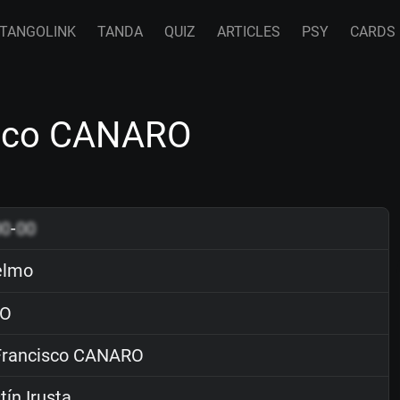
TANGOLINK
TANDA
QUIZ
ARTICLES
PSY
CARDS
isco CANARO
00
-
00
elmo
O
rancisco CANARO
ín Irusta