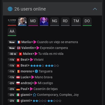
26 users online
MD
NG
RD
TM
DO
AA
Mariia
Cuando un viejo se enamora
Now
Valentin
Expresión campera
Now
Malex
Tu vida es mi vida
-32 m
Beat
Viviani
-1 h
Beat
-1 h
moreno
Tanguera
-1 h
Lucie
Mano brava
-1 h
andrzej
Mi castigo
-2 h
Paul
Caserón de tejas
-2 h
gianni
Contemporary, Complex, Joy
-2 h
gianni
-2 h