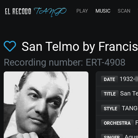
PLAY
MUSIC
SCAN
San Telmo by Franc
Recording number: ERT-4908
1932-
DATE
San T
TITLE
TANG
STYLE
F
ORCHESTRA
Agust
SINGER