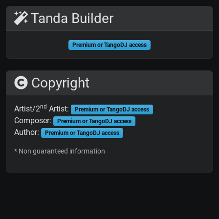
Tanda Builder
Premium or TangoDJ access
Copyright
nd
Artist/2
Artist:
Premium or TangoDJ access
Composer:
Premium or TangoDJ access
Author:
Premium or TangoDJ access
* Non guaranteed information