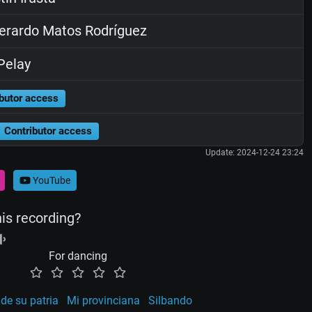
rardo Matos Rodríguez
Pelay
butor access
Contributor access
Update: 2024-12-24 23:24
YouTube
his recording?
For dancing
de su patria
Mi provinciana
Silbando