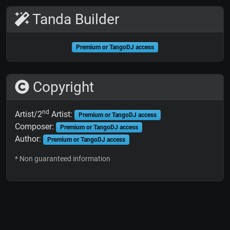
Tanda Builder
Premium or TangoDJ access
Copyright
nd
Artist/2
Artist:
Premium or TangoDJ access
Composer:
Premium or TangoDJ access
Author:
Premium or TangoDJ access
* Non guaranteed information