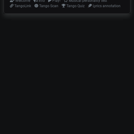
Welcome
Info
Play!
Musical personality test
TangoLink
Tango Scan
Tango Quiz
Lyrics annotation