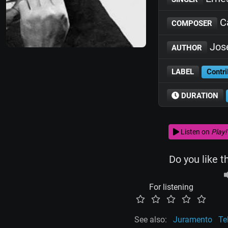
Cá
COMPOSER
José
AUTHOR
LABEL
Contri
DURATION
Listen on
Play!
Do you like t
For listening
See also:
Juramento
Te