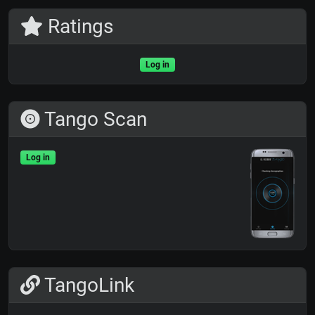
Ratings
Log in
Tango Scan
Log in
TangoLink