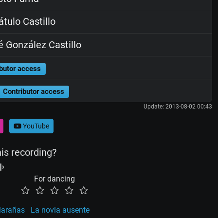
tulo Castillo
 González Castillo
butor access
Contributor access
Update: 2013-08-02 00:43
YouTube
his recording?
For dancing
larañas
La novia ausente