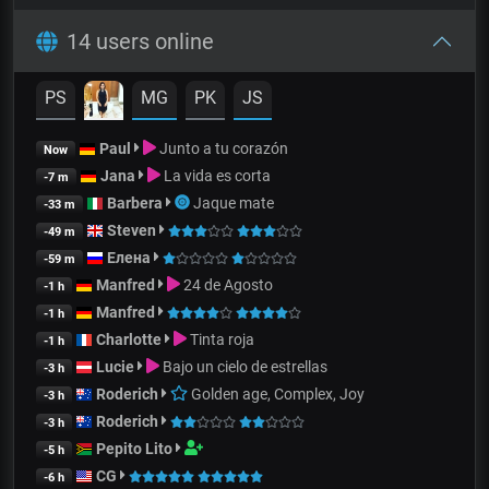
14 users online
PS
MG
PK
JS
Paul
Junto a tu corazón
Now
Jana
La vida es corta
-7 m
Barbera
Jaque mate
-33 m
Steven
-49 m
Елена
-59 m
Manfred
24 de Agosto
-1 h
Manfred
-1 h
Charlotte
Tinta roja
-1 h
Lucie
Bajo un cielo de estrellas
-3 h
Roderich
Golden age, Complex, Joy
-3 h
Roderich
-3 h
Pepito Lito
-5 h
CG
-6 h