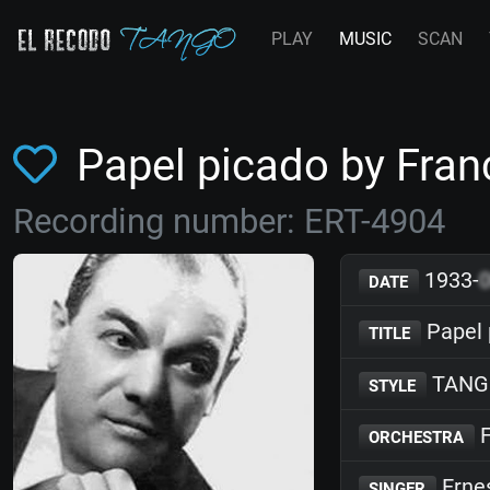
PLAY
MUSIC
SCAN
Papel picado by Fra
Recording number: ERT-4904
1933-
DATE
Papel 
TITLE
TANG
STYLE
F
ORCHESTRA
Erne
SINGER