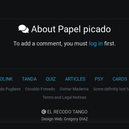
About Papel picado
To add a comment, you must
log in
first.
OLINK
TANDA
QUIZ
ARTICLES
PSY
CARDS
do Pugliese
Osvaldo Fresedo
Osmar Maderna
Some definitly lost 
Terms and Legal Notices
EL RECODO TANGO
Design Web: Gregory DIAZ