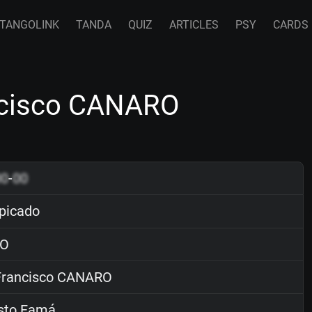
TANGOLINK
TANDA
QUIZ
ARTICLES
PSY
CARDS
ncisco CANARO
00
-
00
picado
O
rancisco CANARO
sto Famá