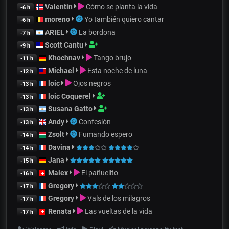
Valentin
Cómo se pianta la vida
-6 h
moreno
Yo también quiero cantar
-6 h
ARIEL
La bordona
-7 h
Scott Cantu
-9 h
Khochnav
Tango brujo
-11 h
Michael
Esta noche de luna
-12 h
loic
Ojos negros
-13 h
loic Coquerel
-13 h
Susana Gatto
-13 h
Andy
Confesión
-13 h
Zsolt
Fumando espero
-14 h
Davina
-14 h
Jana
-15 h
Malex
El pañuelito
-16 h
Gregory
-17 h
Gregory
Vals de los milagros
-17 h
Renata
Las vueltas de la vida
-17 h