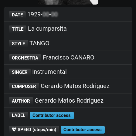
1929-
00
-
00
DATE
La cumparsita
TITLE
TANGO
STYLE
Francisco CANARO
ORCHESTRA
Instrumental
SINGER
Gerardo Matos Rodriguez
COMPOSER
Gerardo Matos Rodriguez
AUTHOR
LABEL
Contributor access
SPEED (steps/min)
Contributor access