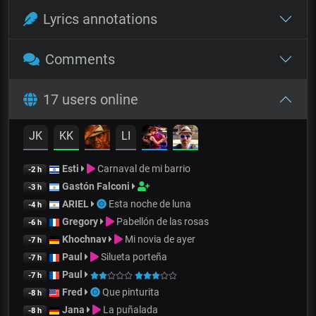
Lyrics annotations
Comments
17 users online
JK
KK
LI
Esti
Carnaval de mi barrio
-2 h
Gastón Falconi
-3 h
ARIEL
Esta noche de luna
-4 h
Gregory
Pabellón de las rosas
-6 h
Khochnav
Mi novia de ayer
-7 h
Paul
Silueta porteña
-7 h
Paul
-7 h
Fred
Que pinturita
-8 h
Jana
La puñalada
-8 h