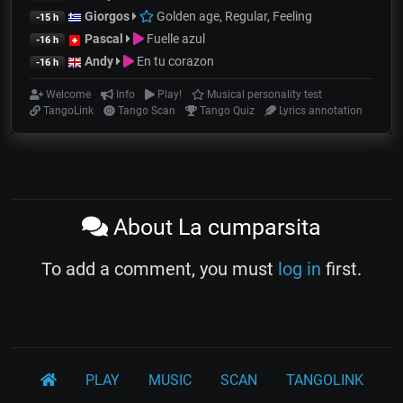
Giorgos
Golden age, Regular, Feeling
-15 h
Pascal
Fuelle azul
-16 h
Andy
En tu corazon
-16 h
Welcome
Info
Play!
Musical personality test
TangoLink
Tango Scan
Tango Quiz
Lyrics annotation
About La cumparsita
To add a comment, you must
log in
first.
PLAY
MUSIC
SCAN
TANGOLINK