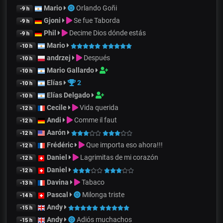
Mario
Orlando Goñi
-9 h
Gjoni
Se fue Taborda
-9 h
Phil
Decime Dios dónde estás
-9 h
Mario
-10 h
andrzej
Después
-10 h
Mario Gallardo
-10 h
Elías
2
-10 h
Elías Delgado
-10 h
Cecile
Vida querida
-12 h
Andi
Comme il faut
-12 h
Aarón
-12 h
Frédéric
Que importa eso ahora!!!
-12 h
Daniel
Lagrimitas de mi corazón
-12 h
Daniel
-12 h
Davina
Tabaco
-13 h
Pascal
Milonga triste
-14 h
Andy
-15 h
Andy
Adiós muchachos
-15 h