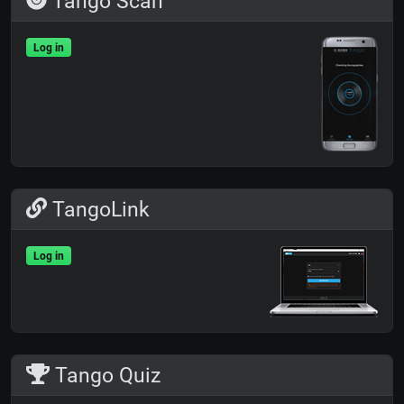
Tango Scan
Log in
TangoLink
Log in
Tango Quiz