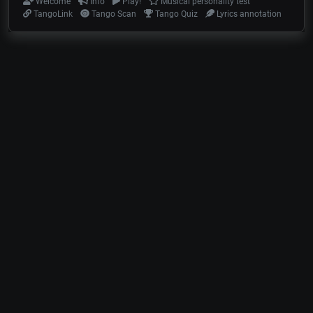
Welcome
Info
Play!
Musical personality test
TangoLink
Tango Scan
Tango Quiz
Lyrics annotation