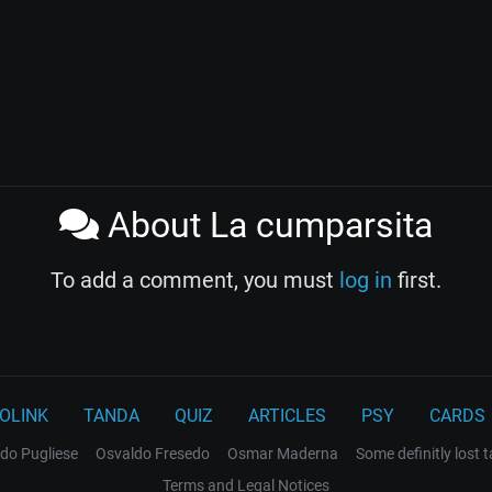
About La cumparsita
To add a comment, you must
log in
first.
OLINK
TANDA
QUIZ
ARTICLES
PSY
CARDS
do Pugliese
Osvaldo Fresedo
Osmar Maderna
Some definitly lost 
Terms and Legal Notices