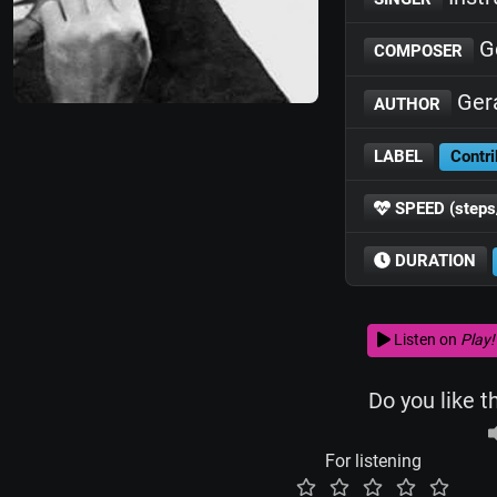
Ge
COMPOSER
Gera
AUTHOR
LABEL
Contri
SPEED (steps
DURATION
Listen on
Play!
Do you like t
For listening