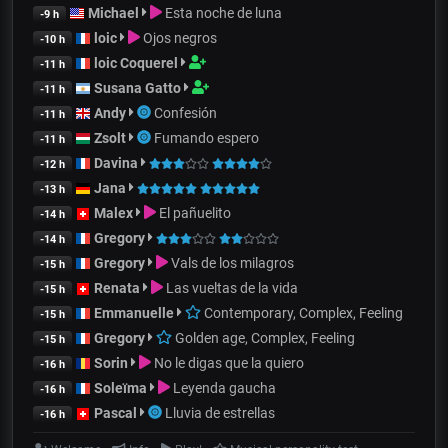
Michael
Esta noche de luna
-9 h
loic
Ojos negros
-10 h
loic Coquerel
-11 h
Susana Gatto
-11 h
Andy
Confesión
-11 h
Zsolt
Fumando espero
-11 h
Davina
-12 h
Jana
-13 h
Malex
El pañuelito
-14 h
Gregory
-14 h
Gregory
Vals de los milagros
-15 h
Renata
Las vueltas de la vida
-15 h
Emmanuelle
Contemporary, Complex, Feeling
-15 h
Gregory
Golden age, Complex, Feeling
-15 h
Sorin
No le digas que la quiero
-16 h
Soleïma
Leyenda gaucha
-16 h
Pascal
Lluvia de estrellas
-16 h