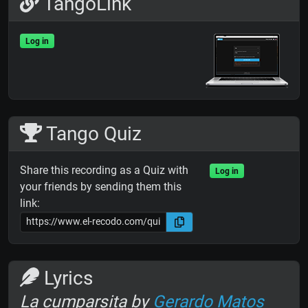
TangoLink
Log in
Tango Quiz
Share this recording as a Quiz with
Log in
your friends by sending them this
link:
Lyrics
La cumparsita by
Gerardo Matos