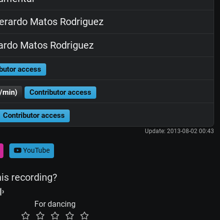
rardo Matos Rodriguez
rdo Matos Rodriguez
butor access
/min)
Contributor access
Contributor access
Update: 2013-08-02 00:43
YouTube
his recording?
For dancing