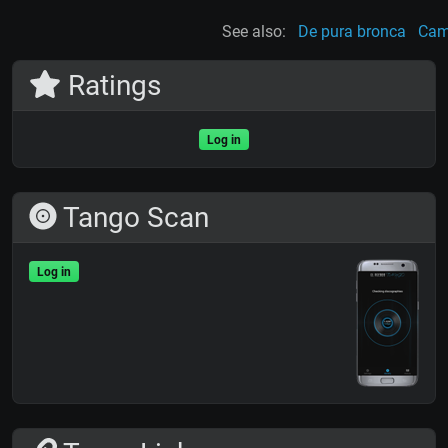
See also:
De pura bronca
Cam
Ratings
Log in
Tango Scan
Log in