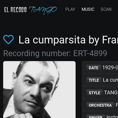
PLAY
MUSIC
SCAN
La cumparsita by Fr
Recording number: ERT-4899
1929-
DATE
La cum
TITLE
TANG
STYLE
F
ORCHESTRA
Inst
SINGER