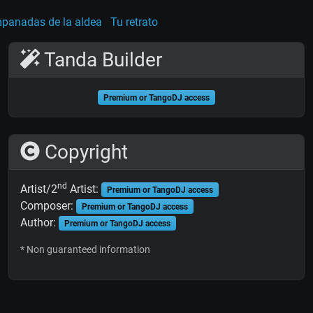
panadas de la aldea
Tu retrato
Tanda Builder
Premium or TangoDJ access
Copyright
nd
Artist/2
Artist:
Premium or TangoDJ access
Composer:
Premium or TangoDJ access
Author:
Premium or TangoDJ access
* Non guaranteed information