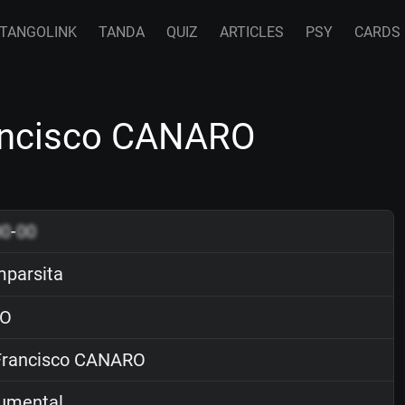
TANGOLINK
TANDA
QUIZ
ARTICLES
PSY
CARDS
ancisco CANARO
00
-
00
parsita
O
rancisco CANARO
rumental