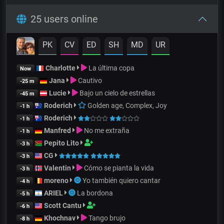
25 users online
PK
CV
ED
SH
MD
UR
Charlotte
La última copa
Now
Jana
Cautivo
-25 m
Lucie
Bajo un cielo de estrellas
-45 m
Roderich
Golden age, Complex, Joy
-1 h
Roderich
-1 h
Manfred
No me extraña
-1 h
Pepito Lito
-3 h
CG
-3 h
Valentin
Cómo se pianta la vida
-3 h
moreno
Yo también quiero cantar
-4 h
ARIEL
La bordona
-5 h
Scott Cantu
-6 h
Khochnav
Tango brujo
-8 h