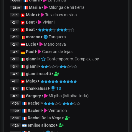
Claire
La yumba
-35 m
Mariia
Milonga de mi tierra
-36 m
Malex
Tu vida es mi vida
-1 h
Beat
Viviani
-2 h
Beat
-2 h
moreno
Tanguera
-2 h
Lucie
Mano brava
-2 h
Paul
Caserón de tejas
-3 h
gianni
Contemporary, Complex, Joy
-3 h
gianni
-3 h
gianni rosetti
-4 h
Malex
-4 h
Chakkaluss
13
-5 h
Gregory
Mi piba (Mi piba linda)
-8 h
Rachel
-10 h
Rachel
Ventarrón
-10 h
Rachel De la Vega
-10 h
emilse alfonzo
-12 h