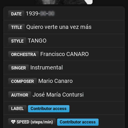
1939-
00
-
00
DATE
Quiero verte una vez más
TITLE
TANGO
STYLE
Francisco CANARO
ORCHESTRA
Instrumental
SINGER
Mario Canaro
COMPOSER
José María Contursi
AUTHOR
LABEL
Contributor access
SPEED (steps/min)
Contributor access