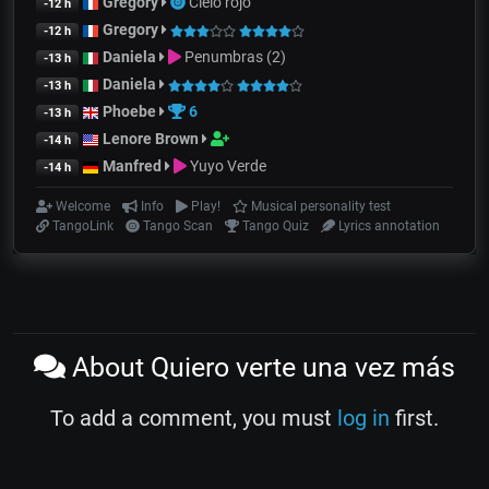
Gregory
Cielo rojo
-12 h
Gregory
-12 h
Daniela
Penumbras (2)
-13 h
Daniela
-13 h
Phoebe
6
-13 h
Lenore Brown
-14 h
Manfred
Yuyo Verde
-14 h
Welcome
Info
Play!
Musical personality test
TangoLink
Tango Scan
Tango Quiz
Lyrics annotation
About Quiero verte una vez más
To add a comment, you must
log in
first.