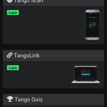
Tango Scan
Log in
TangoLink
Log in
Tango Quiz