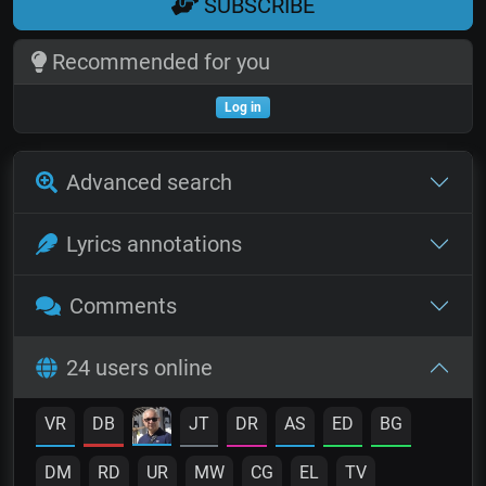
SUBSCRIBE
Recommended for you
Log in
Advanced search
Lyrics annotations
Comments
24 users online
VR
DB
JT
DR
AS
ED
BG
DM
RD
UR
MW
CG
EL
TV