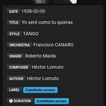
1938-
00
-
00
DATE
Yo seré como tu quieras
TITLE
TANGO
STYLE
Francisco CANARO
ORCHESTRA
Roberto Maida
SINGER
Héctor Lomuto
COMPOSER
Héctor Lomuto
AUTHOR
LABEL
Contributor access
DURATION
Contributor access