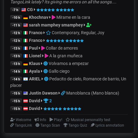
TangoLink lately? Its giving me errors on all the songs....
CG
-7 h
Khochnav
Mírame en la cara
-10 h
sarah mamphey smamphey
-11 h
Franco
Contemporary, Regular, Joy
-12 h
Franco
-12 h
Paul
Collar de amores
-13 h
Lionel
A la gran muñeca
-13 h
Klaus
Volvamos a empezar
-13 h
Ayala
Gallo ciego
-14 h
ARIEL
Pedacito de cielo, Romance de barrio, Un
-14 h
placer
Justin Dawson
Manoblanca (Mano blanca)
-15 h
David
2
-15 h
David
-15 h
Welcome
Info
Play!
Musical personality test
TangoLink
Tango Scan
Tango Quiz
Lyrics annotation