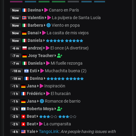
Davina
Canaro en París
Now
Valentin
La pulpera de Santa Lucía
Now
Barbera
Viento en popa
Now
Danai
La casita de mis viejos
Now
Daniela
Now
andrzej
El once (A divertirse)
-6 m
Josy Teacher
-7 m
Daniela
Mi fuelle rezonga
-7 m
Esti
Muchachita buena (2)
-18 m
Davina
-18 m
Jana
Inspiración
-1 h
Frédéric
El huracán
-1 h
Jana
Romance de barrio
-1 h
Roberto Moya
-2 h
Beat
-2 h
Beat
La cumparsita
-2 h
Yale
TangoLink
:
Are people having issues with
-4 h