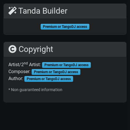
Tanda Builder
Premium or TangoDJ access
Copyright
nd
Artist/2
Artist:
Premium or TangoDJ access
Composer:
Premium or TangoDJ access
Author:
Premium or TangoDJ access
* Non guaranteed information