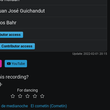
an José Guichandut
os Bahr
butor access
Contributor access
Update: 2022-02-01 20:15
YouTube
his recording?
For dancing
 de medianoche
El cornetín (Cornetín)