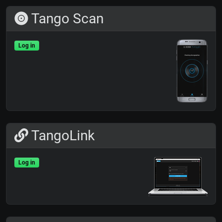
Tango Scan
Log in
TangoLink
Log in