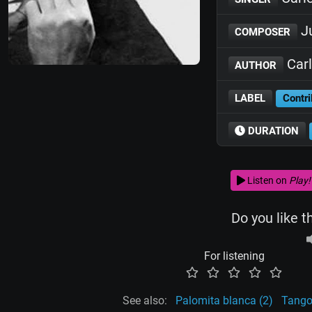
Ju
COMPOSER
Carl
AUTHOR
LABEL
Contri
DURATION
Listen on
Play!
Do you like t
For listening
See also:
Palomita blanca (2)
Tango