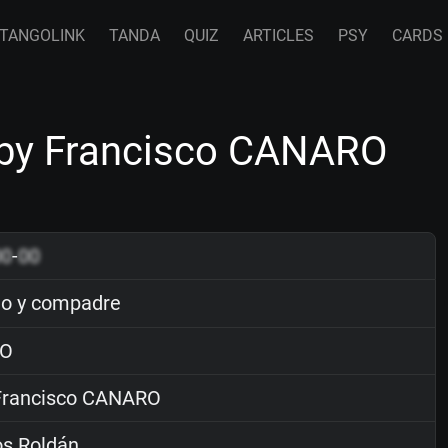
TANGOLINK
TANDA
QUIZ
ARTICLES
PSY
CARDS
 by Francisco CANARO
00
-
00
lo y compadre
O
rancisco CANARO
os Roldán