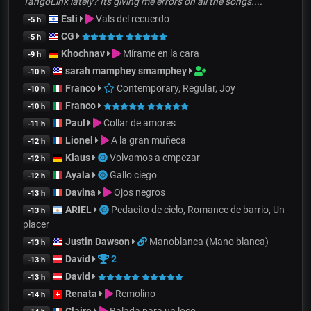
TangoLink lately? Its giving me errors on all the songs....
Esti
Vals del recuerdo
-5 h
CG
-5 h
Khochnav
Mírame en la cara
-9 h
sarah mamphey smamphey
-10 h
Franco
Contemporary, Regular, Joy
-10 h
Franco
-10 h
Paul
Collar de amores
-11 h
Lionel
A la gran muñeca
-12 h
Klaus
Volvamos a empezar
-12 h
Ayala
Gallo ciego
-12 h
Davina
Ojos negros
-13 h
ARIEL
Pedacito de cielo, Romance de barrio, Un
-13 h
placer
Justin Dawson
Manoblanca (Mano blanca)
-13 h
David
2
-13 h
David
-13 h
Renata
Remolino
-14 h