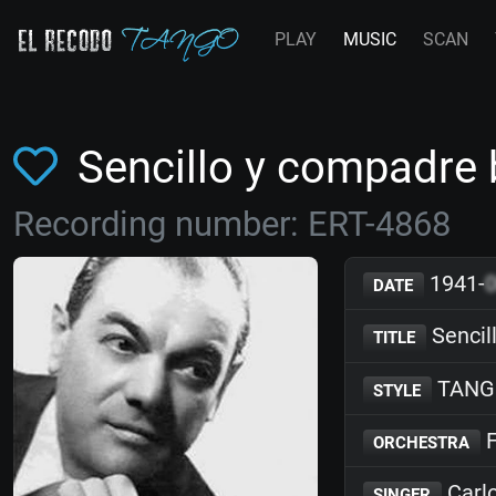
PLAY
MUSIC
SCAN
Sencillo y compadre
Recording number: ERT-4868
1941-
DATE
Sencil
TITLE
TANG
STYLE
F
ORCHESTRA
Carl
SINGER