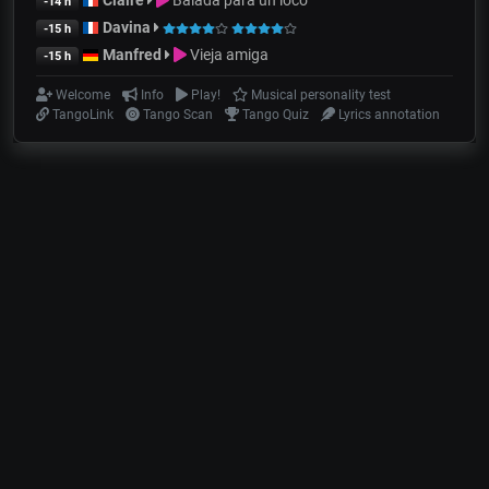
Claire
Balada para un loco
-14 h
Davina
-15 h
Manfred
Vieja amiga
-15 h
Welcome
Info
Play!
Musical personality test
TangoLink
Tango Scan
Tango Quiz
Lyrics annotation