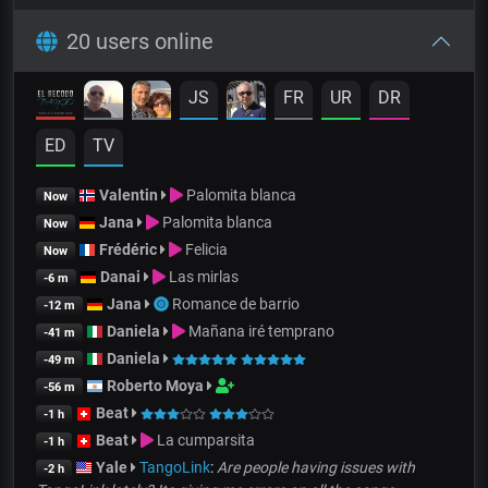
20 users online
JS
FR
UR
DR
ED
TV
Valentin
Palomita blanca
Now
Jana
Palomita blanca
Now
Frédéric
Felicia
Now
Danai
Las mirlas
-6 m
Jana
Romance de barrio
-12 m
Daniela
Mañana iré temprano
-41 m
Daniela
-49 m
Roberto Moya
-56 m
Beat
-1 h
Beat
La cumparsita
-1 h
Yale
TangoLink
:
Are people having issues with
-2 h