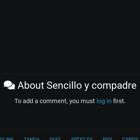
About Sencillo y compadre
To add a comment, you must
log in
first.
OLINK
TANDA
QUIZ
ARTICLES
PSY
CARDS