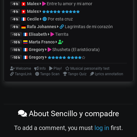
Malex
Entre tu amor y mi amor
-9 h
Malex
-9 h
Cecile
Por esta cruz
-9 h
Rafa Johannes
Lagrimitas de mi corazón
-9 h
Elisabeth
Tierrita
-10 h
Marta Franco
-10 h
Gregory
Shusheta (El aristócrata)
-10 h
Gregory
-10 h
Welcome
Info
Play!
Musical personality test
TangoLink
Tango Scan
Tango Quiz
Lyrics annotation
About Sencillo y compadre
To add a comment, you must
log in
first.