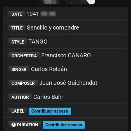
1941-
00
-
00
DATE
Sencillo y compadre
TITLE
TANGO
STYLE
Francisco CANARO
ORCHESTRA
Carlos Roldán
SINGER
Juan José Guichandut
COMPOSER
Carlos Bahr
AUTHOR
LABEL
Contributor access
DURATION
Contributor access