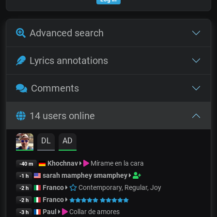
Advanced search
Lyrics annotations
Comments
14 users online
DL
AD
Khochnav
Mírame en la cara
-40 m
sarah mamphey smamphey
-1 h
Franco
Contemporary, Regular, Joy
-2 h
Franco
-2 h
Paul
Collar de amores
-3 h