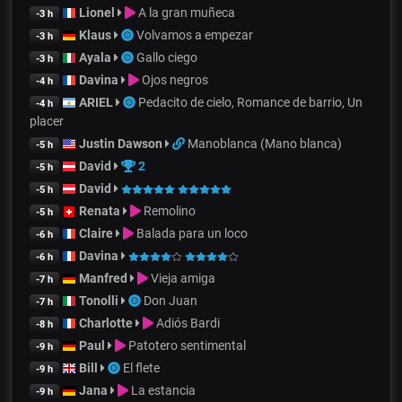
Lionel
A la gran muñeca
-3 h
Klaus
Volvamos a empezar
-3 h
Ayala
Gallo ciego
-3 h
Davina
Ojos negros
-4 h
ARIEL
Pedacito de cielo, Romance de barrio, Un
-4 h
placer
Justin Dawson
Manoblanca (Mano blanca)
-5 h
David
2
-5 h
David
-5 h
Renata
Remolino
-5 h
Claire
Balada para un loco
-6 h
Davina
-6 h
Manfred
Vieja amiga
-7 h
Tonolli
Don Juan
-7 h
Charlotte
Adiós Bardi
-8 h
Paul
Patotero sentimental
-9 h
Bill
El flete
-9 h
Jana
La estancia
-9 h