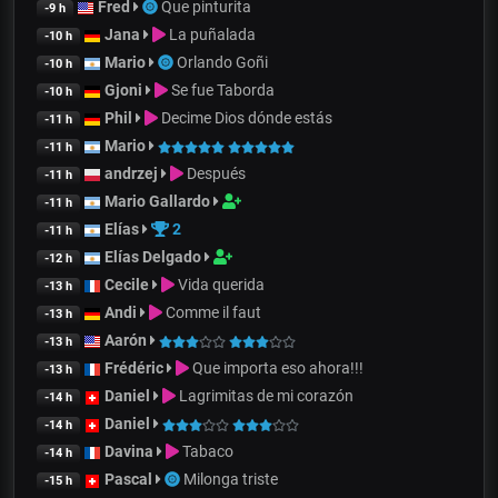
Fred
Que pinturita
-9 h
Jana
La puñalada
-10 h
Mario
Orlando Goñi
-10 h
Gjoni
Se fue Taborda
-10 h
Phil
Decime Dios dónde estás
-11 h
Mario
-11 h
andrzej
Después
-11 h
Mario Gallardo
-11 h
Elías
2
-11 h
Elías Delgado
-12 h
Cecile
Vida querida
-13 h
Andi
Comme il faut
-13 h
Aarón
-13 h
Frédéric
Que importa eso ahora!!!
-13 h
Daniel
Lagrimitas de mi corazón
-14 h
Daniel
-14 h
Davina
Tabaco
-14 h
Pascal
Milonga triste
-15 h