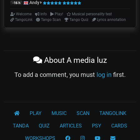
Andy
-16 h
Welcome
Info
Play!
Musical personality test
TangoLink
Tango Scan
Tango Quiz
Lyrics annotation
About A media luz
To add a comment, you must
log in
first.
PLAY
MUSIC
SCAN
TANGOLINK
TANDA
QUIZ
ARTICLES
PSY
CARDS
WORKSHOPS