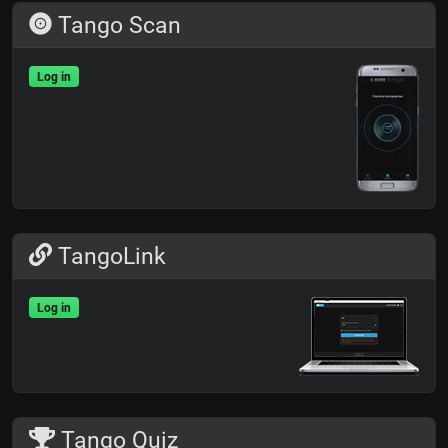
Tango Scan
Log in
TangoLink
Log in
Tango Quiz