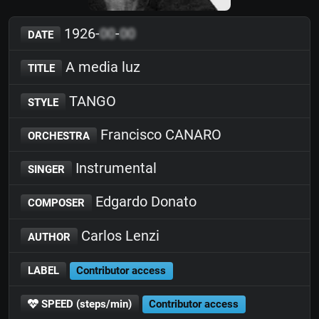
1926-
00
-
00
DATE
A media luz
TITLE
TANGO
STYLE
Francisco CANARO
ORCHESTRA
Instrumental
SINGER
Edgardo Donato
COMPOSER
Carlos Lenzi
AUTHOR
LABEL
Contributor access
SPEED (steps/min)
Contributor access