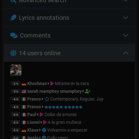
Advanced search
Lyrics annotations
Comments
14 users online
Khochnav
Mírame en la cara
-2 h
sarah mamphey smamphey
-3 h
Franco
Contemporary, Regular, Joy
-4 h
Franco
-4 h
Paul
Collar de amores
-5 h
Lionel
A la gran muñeca
-5 h
Klaus
Volvamos a empezar
-5 h
Ayala
Gallo ciego
-5 h