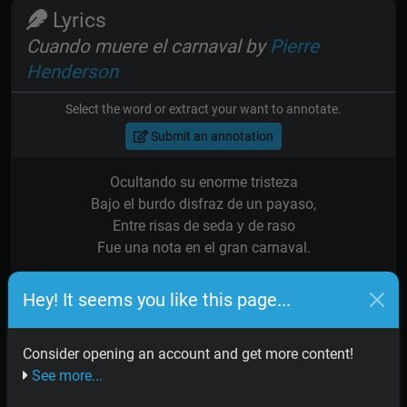
Lyrics
Cuando muere el carnaval by
Pierre
Henderson
Select the word or extract your want to annotate.
Submit an annotation
Ocultando su enorme tristeza
Bajo el burdo disfraz de un payaso,
Entre risas de seda y de raso
Fue una nota en el gran carnaval.
Precisaba olvidar sus tormentos
Hey! It seems you like this page...
Defender su pasión de la duda,
Mas la tragedia sangrante y sañuda
Consider opening an account and get more content!
Fue una hoguera en su seno fatal.
See more...
Ataviado de seda y de encajes