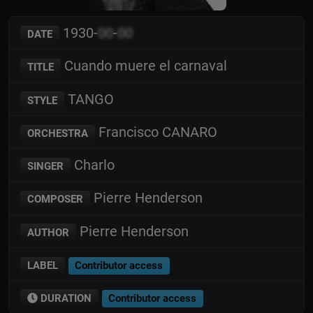
1930-
00
-
00
DATE
Cuando muere el carnaval
TITLE
TANGO
STYLE
Francisco CANARO
ORCHESTRA
Charlo
SINGER
Pierre Henderson
COMPOSER
Pierre Henderson
AUTHOR
LABEL
Contributor access
DURATION
Contributor access