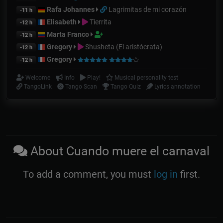
Rafa Johannes
Lagrimitas de mi corazón
-11 h
Elisabeth
Tierrita
-12 h
Marta Franco
-12 h
Gregory
Shusheta (El aristócrata)
-12 h
Gregory
-12 h
Welcome
Info
Play!
Musical personality test
TangoLink
Tango Scan
Tango Quiz
Lyrics annotation
About Cuando muere el carnaval
To add a comment, you must
log in
first.