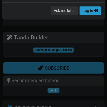
Encontró la traición que temía,
Era la misma que tanto quería
Ask me later
Log in
La que antes él disculpaba su mal.
Tanda Builder
Premium or TangoDJ access
SUBSCRIBE
Recommended for you
Log in