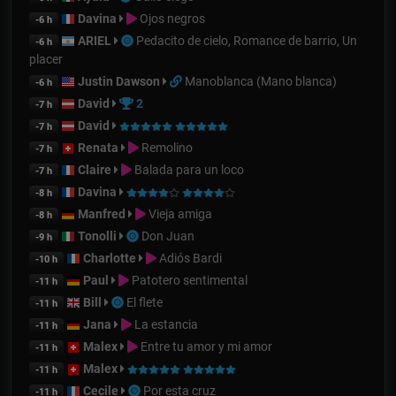
Davina
Ojos negros
-6 h
ARIEL
Pedacito de cielo, Romance de barrio, Un
-6 h
placer
Justin Dawson
Manoblanca (Mano blanca)
-6 h
David
2
-7 h
David
-7 h
Renata
Remolino
-7 h
Claire
Balada para un loco
-7 h
Davina
-8 h
Manfred
Vieja amiga
-8 h
Tonolli
Don Juan
-9 h
Charlotte
Adiós Bardi
-10 h
Paul
Patotero sentimental
-11 h
Bill
El flete
-11 h
Jana
La estancia
-11 h
Malex
Entre tu amor y mi amor
-11 h
Malex
-11 h
Cecile
Por esta cruz
-11 h