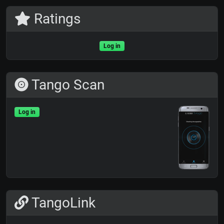
Ratings
Log in
Tango Scan
Log in
TangoLink