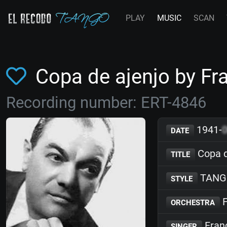
PLAY
MUSIC
SCAN
Copa de ajenjo by F
Recording number: ERT-4846
1941-
DATE
Copa d
TITLE
TANG
STYLE
F
ORCHESTRA
Fran
SINGER