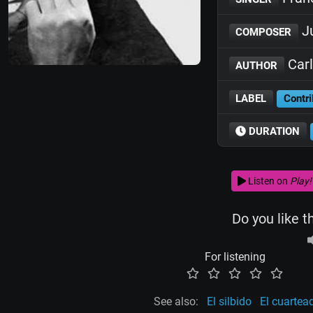
J
COMPOSER
Carl
AUTHOR
LABEL
Contri
DURATION
Listen on
Play!
Do you like t
For listening
See also:
El silbido
El cuartea