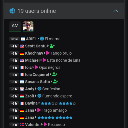
19 users online
AM
ARIEL
El marne
Now
Scott Cantu
-1 h
Khochnav
Tango brujo
-3 h
Michael
Esta noche de luna
-4 h
loic
Ojos negros
-5 h
loic Coquerel
-5 h
Susana Gatto
-5 h
Andy
Confesión
-5 h
Zsolt
Fumando espero
-6 h
Davina
-6 h
Jana
Trago amargo
-7 h
Jana
-7 h
Valentin
Recuerdo
-8 h