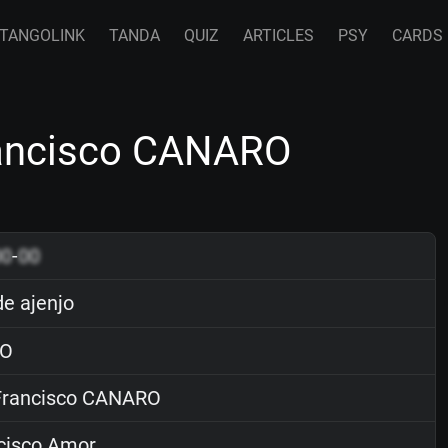
TANGOLINK
TANDA
QUIZ
ARTICLES
PSY
CARDS
rancisco CANARO
00
-
00
e ajenjo
O
rancisco CANARO
cisco Amor