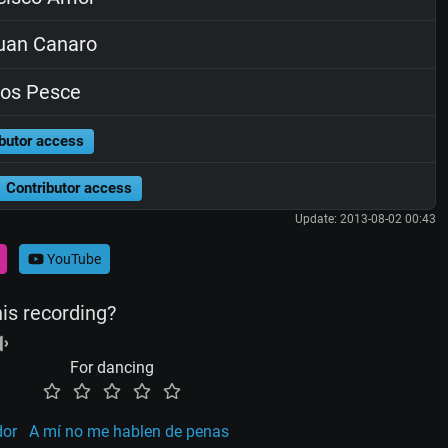
uan Canaro
os Pesce
butor access
Contributor access
Update: 2013-08-02 00:43
YouTube
his recording?
For dancing
dor
A mí no me hablen de penas