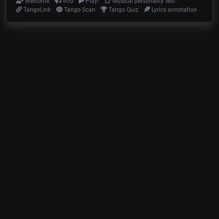
Welcome
Info
Play!
Musical personality test
TangoLink
Tango Scan
Tango Quiz
Lyrics annotation