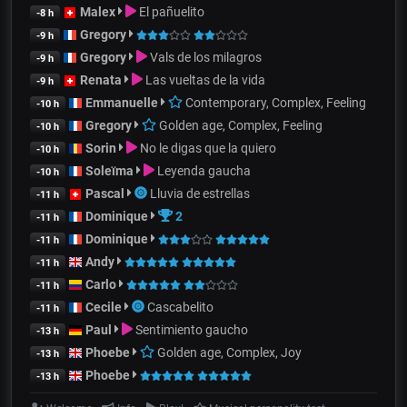
Malex
El pañuelito
-8 h
Gregory
-9 h
Gregory
Vals de los milagros
-9 h
Renata
Las vueltas de la vida
-9 h
Emmanuelle
Contemporary, Complex, Feeling
-10 h
Gregory
Golden age, Complex, Feeling
-10 h
Sorin
No le digas que la quiero
-10 h
Soleïma
Leyenda gaucha
-10 h
Pascal
Lluvia de estrellas
-11 h
Dominique
2
-11 h
Dominique
-11 h
Andy
-11 h
Carlo
-11 h
Cecile
Cascabelito
-11 h
Paul
Sentimiento gaucho
-13 h
Phoebe
Golden age, Complex, Joy
-13 h
Phoebe
-13 h