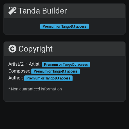
Tanda Builder
Premium or TangoDJ access
Copyright
nd
Artist/2
Artist:
Premium or TangoDJ access
Composer:
Premium or TangoDJ access
Author:
Premium or TangoDJ access
* Non guaranteed information