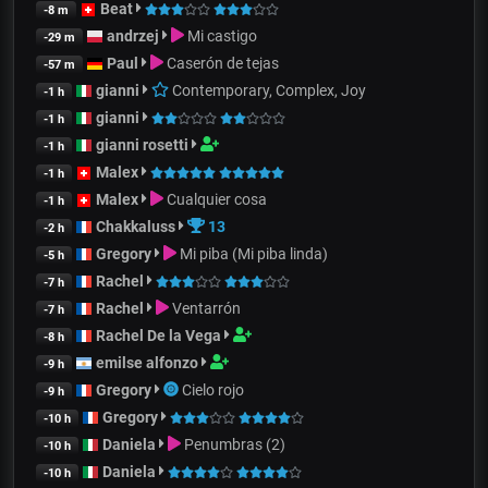
Beat
-8 m
andrzej
Mi castigo
-29 m
Paul
Caserón de tejas
-57 m
gianni
Contemporary, Complex, Joy
-1 h
gianni
-1 h
gianni rosetti
-1 h
Malex
-1 h
Malex
Cualquier cosa
-1 h
Chakkaluss
13
-2 h
Gregory
Mi piba (Mi piba linda)
-5 h
Rachel
-7 h
Rachel
Ventarrón
-7 h
Rachel De la Vega
-8 h
emilse alfonzo
-9 h
Gregory
Cielo rojo
-9 h
Gregory
-10 h
Daniela
Penumbras (2)
-10 h
Daniela
-10 h