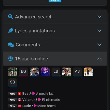
Advanced search
Lyrics annotations
Comments
15 users online
BG
LB
AS
SB
Beat
A media luz
Now
Valentin
El internado
Now
Lucie
Mano brava
Now