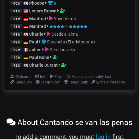
Phoebe
6
-10 h
Lenore Brown
-11 h
Manfred
Yuyo Verde
-11 h
Manfred
-11 h
Charlie
Desde el alma
-11 h
Paul
Shusheta (El aristócrata)
-12 h
Julien
Derecho viejo
-12 h
Paul Kuhn
-12 h
Charlie Durant
-12 h
Welcome
Info
Play!
Musical personality test
TangoLink
Tango Scan
Tango Quiz
Lyrics annotation
About Cantando se van las penas
To add a comment, you must
log in
first.