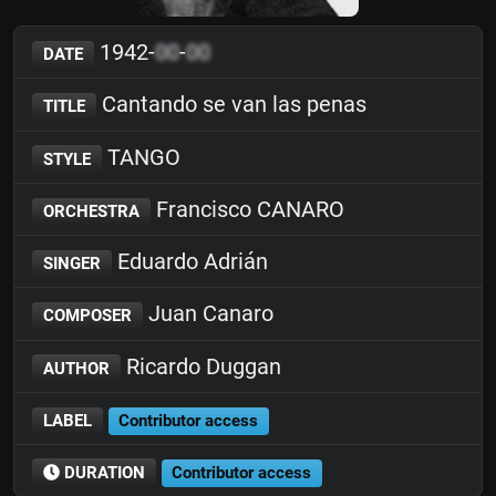
1942-
00
-
00
DATE
Cantando se van las penas
TITLE
TANGO
STYLE
Francisco CANARO
ORCHESTRA
Eduardo Adrián
SINGER
Juan Canaro
COMPOSER
Ricardo Duggan
AUTHOR
LABEL
Contributor access
DURATION
Contributor access