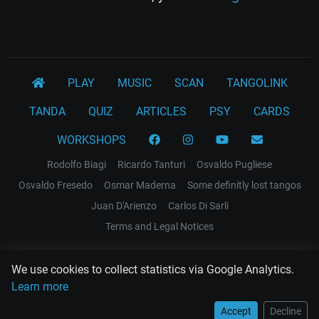
PLAY
MUSIC
SCAN
TANGOLINK
TANDA
QUIZ
ARTICLES
PSY
CARDS
WORKSHOPS
Rodolfo Biagi
Ricardo Tanturi
Osvaldo Pugliese
Osvaldo Fresedo
Osmar Maderna
Some definitly lost tangos
Juan D'Arienzo
Carlos Di Sarli
Terms and Legal Notices
EL RECODO TANGO
We use cookies to collect statistics via Google Analytics.
Design Web: Gregory DIAZ
Learn more
Accept
Decline