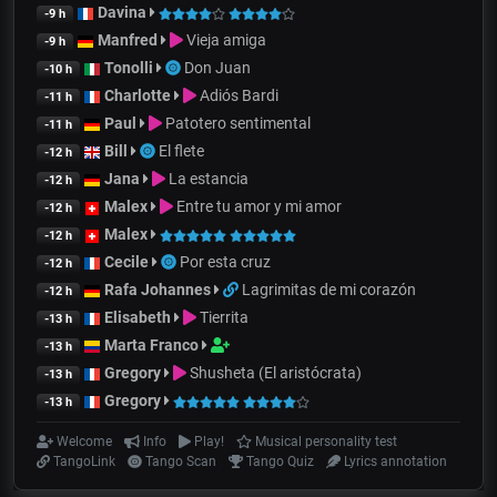
Davina
-9 h
Manfred
Vieja amiga
-9 h
Tonolli
Don Juan
-10 h
Charlotte
Adiós Bardi
-11 h
Paul
Patotero sentimental
-11 h
Bill
El flete
-12 h
Jana
La estancia
-12 h
Malex
Entre tu amor y mi amor
-12 h
Malex
-12 h
Cecile
Por esta cruz
-12 h
Rafa Johannes
Lagrimitas de mi corazón
-12 h
Elisabeth
Tierrita
-13 h
Marta Franco
-13 h
Gregory
Shusheta (El aristócrata)
-13 h
Gregory
-13 h
Welcome
Info
Play!
Musical personality test
TangoLink
Tango Scan
Tango Quiz
Lyrics annotation