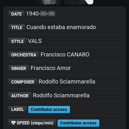
1940-
00
-
00
DATE
Cuando estaba enamorado
TITLE
VALS
STYLE
Francisco CANARO
ORCHESTRA
Francisco Amor
SINGER
Rodolfo Sciammarella
COMPOSER
Rodolfo Sciammarella
AUTHOR
LABEL
Contributor access
SPEED (steps/min)
Contributor access