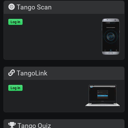
Tango Scan
Log in
TangoLink
Log in
Tango Quiz