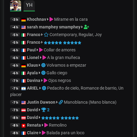
YH
Khochnav
Mírame en la cara
-3 h
sarah mamphey smamphey
-4 h
Franco
Contemporary, Regular, Joy
-5 h
Franco
-5 h
Paul
Collar de amores
-6 h
Lionel
A la gran muñeca
-6 h
Klaus
Volvamos a empezar
-6 h
Ayala
Gallo ciego
-6 h
Davina
Ojos negros
-7 h
ARIEL
Pedacito de cielo, Romance de barrio, Un
-7 h
placer
Justin Dawson
Manoblanca (Mano blanca)
-7 h
David
2
-7 h
David
-8 h
Renata
Remolino
-8 h
Claire
Balada para un loco
-8 h