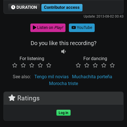
DURATION
Contributor access
Update: 2013-08-02 00:43
Listen on
Play!
YouTube
Do you like this recording?
For listening
For dancing
See also:
Tengo mil novias
Muchachita porteña
Morocha triste
Ratings
Log in