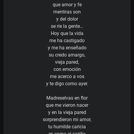
que amor y fe
mentiras son
y del dolor
se ríe la gente...
Hoy que la vida
me ha castigado
y me ha enseñado
su credo amargo,
vieja pared,
con emoción
me acerco a vos
y te digo como ayer.
Madreselvas en flor
que me vieron nacer
y en la vieja pared
sorprendieron mi amor,
tu humilde caricia
es como el cariño