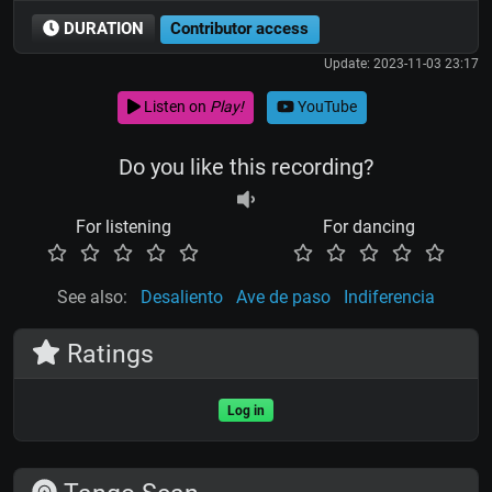
DURATION
Contributor access
Update: 2023-11-03 23:17
Listen on
Play!
YouTube
Do you like this recording?
For listening
For dancing
See also:
Desaliento
Ave de paso
Indiferencia
Ratings
Log in