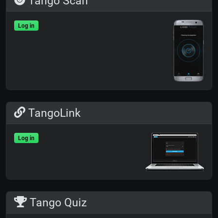
Tango Scan
Log in
TangoLink
Log in
Tango Quiz