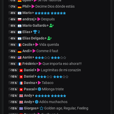
Gjoni
Se fue Taborda
-7 h
Phil
Decime Dios dónde estás
-7 h
Mario
-8 h
andrzej
Después
-8 h
Mario Gallardo
-8 h
Elías
2
-8 h
Elías Delgado
-8 h
Cecile
Vida querida
-9 h
Andi
Comme il faut
-9 h
Aarón
-9 h
Frédéric
Que importa eso ahora!!!
-9 h
Daniel
Lagrimitas de mi corazón
-10 h
Daniel
-10 h
Davina
Tabaco
-11 h
Pascal
Milonga triste
-11 h
Andy
-12 h
Andy
Adiós muchachos
-13 h
Giorgos
Golden age, Regular, Feeling
-13 h