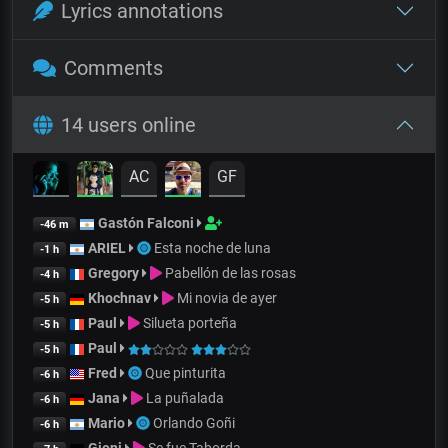
Lyrics annotations
Comments
14 users online
AC
GF
Gastón Falconi
-46 m
ARIEL
Esta noche de luna
-1 h
Gregory
Pabellón de las rosas
-4 h
Khochnav
Mi novia de ayer
-5 h
Paul
Silueta porteña
-5 h
Paul
-5 h
Fred
Que pinturita
-6 h
Jana
La puñalada
-6 h
Mario
Orlando Goñi
-6 h