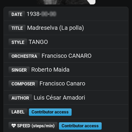
1938-
00
-
00
DATE
Madreselva (La polla)
TITLE
TANGO
STYLE
Francisco CANARO
ORCHESTRA
Roberto Maida
SINGER
Francisco Canaro
COMPOSER
Luis César Amadori
AUTHOR
LABEL
Contributor access
SPEED (steps/min)
Contributor access