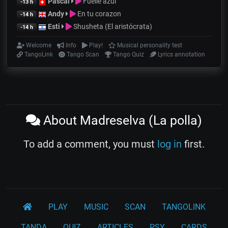
Pascal
Fuelle azul
-13 h
Andy
En tu corazon
-14 h
Esti
Shusheta (El aristócrata)
-14 h
Welcome
Info
Play!
Musical personality test
TangoLink
Tango Scan
Tango Quiz
Lyrics annotation
About Madreselva (La polla)
To add a comment, you must
log in
first.
PLAY
MUSIC
SCAN
TANGOLINK
TANDA
QUIZ
ARTICLES
PSY
CARDS