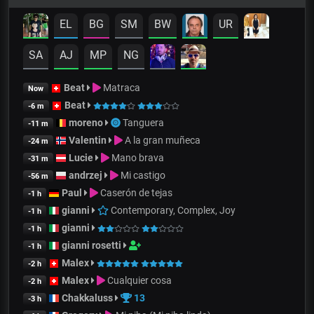
EL
BG
SM
BW
UR
SA
AJ
MP
NG
Beat
Matraca
Now
Beat
-6 m
moreno
Tanguera
-11 m
Valentin
A la gran muñeca
-24 m
Lucie
Mano brava
-31 m
andrzej
Mi castigo
-56 m
Paul
Caserón de tejas
-1 h
gianni
Contemporary, Complex, Joy
-1 h
gianni
-1 h
gianni rosetti
-1 h
Malex
-2 h
Malex
Cualquier cosa
-2 h
Chakkaluss
13
-3 h