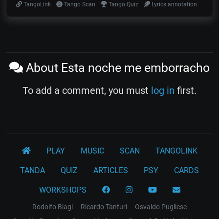
TangoLink
Tango Scan
Tango Quiz
Lyrics annotation
About Esta noche me emborracho
To add a comment, you must
log in
first.
PLAY
MUSIC
SCAN
TANGOLINK
TANDA
QUIZ
ARTICLES
PSY
CARDS
WORKSHOPS
Rodolfo Biagi
Ricardo Tanturi
Osvaldo Pugliese