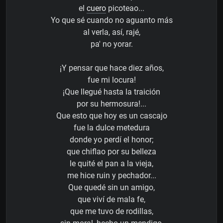
el
cuero
picoteao...
Yo que sé cuando no aguanto más
al verla, así, rajé,
pa' no yorar.
¡Y pensar que hace diez años,
fue mi locura!
¡Que llegué hasta la traición
por su hermosura!...
Que esto que hoy es un cascajo
fue la dulce metedura
donde yo perdí el honor;
que chiflao por su belleza
le quité el pan a la vieja,
me hice ruin y pechador...
Que quedé sin un amigo,
que viví de mala fe,
que me tuvo de rodillas,