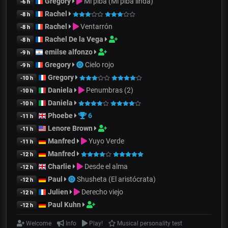
Gregory
Mi piba (Mi piba linda)
-6 h
Rachel
-8 h
Rachel
Ventarrón
-8 h
Rachel De la Vega
-8 h
emilse alfonzo
-9 h
Gregory
Cielo rojo
-9 h
Gregory
-10 h
Daniela
Penumbras (2)
-10 h
Daniela
-10 h
Phoebe
6
-11 h
Lenore Brown
-11 h
Manfred
Yuyo Verde
-11 h
Manfred
-12 h
Charlie
Desde el alma
-12 h
Paul
Shusheta (El aristócrata)
-12 h
Julien
Derecho viejo
-12 h
Paul Kuhn
-12 h
Welcome
Info
Play!
Musical personality test