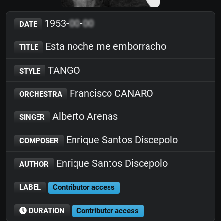
1953-
00
-
00
DATE
Esta noche me emborracho
TITLE
TANGO
STYLE
Francisco CANARO
ORCHESTRA
Alberto Arenas
SINGER
Enrique Santos Discepolo
COMPOSER
Enrique Santos Discepolo
AUTHOR
LABEL
Contributor access
DURATION
Contributor access