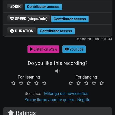
#DISK
Contributor access
SPEED (steps/min)
Contributor access
DURATION
Contributor access
Update: 2013-08-02 00:43
Listen on
Play!
YouTube
Do you like this recording?
For listening
For dancing
See also:
Milonga del novecientos
Yo me llamo Juan te quiero
Negrito
Ratings