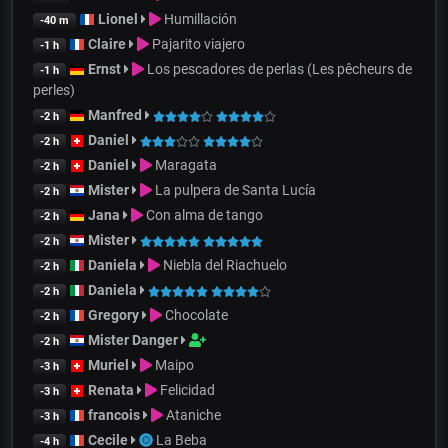
Lionel
Humillación
-40 m
Claire
Pajarito viajero
-1 h
Ernst
Los pescadores de perlas (Les pêcheurs de
-1 h
perles)
Manfred
-2 h
Daniel
-2 h
Daniel
Maragata
-2 h
Mister
La pulpera de Santa Lucía
-2 h
Jana
Con alma de tango
-2 h
Mister
-2 h
Daniela
Niebla del Riachuelo
-2 h
Daniela
-2 h
Gregory
Chocolate
-2 h
Mister Danger
-2 h
Muriel
Maipo
-3 h
Renata
Felicidad
-3 h
francois
Ataniche
-3 h
Cecile
La Beba
-4 h