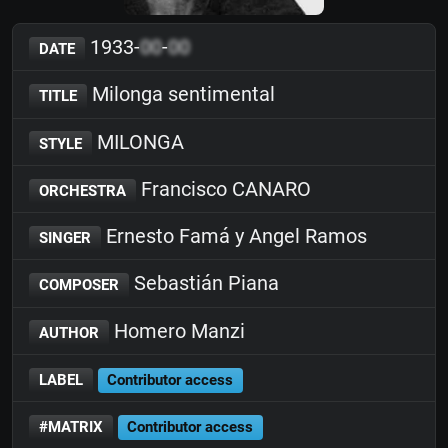
1933-
00
-
00
DATE
Milonga sentimental
TITLE
MILONGA
STYLE
Francisco CANARO
ORCHESTRA
Ernesto Famá y Angel Ramos
SINGER
Sebastián Piana
COMPOSER
Homero Manzi
AUTHOR
LABEL
Contributor access
#MATRIX
Contributor access