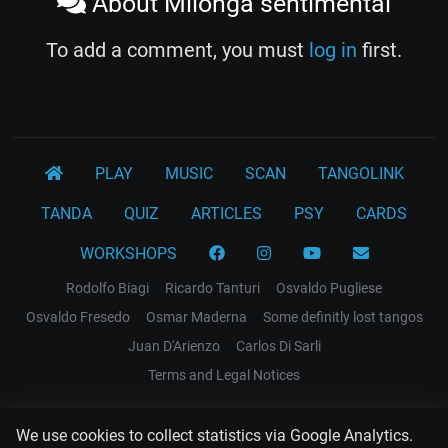
About Milonga sentimental
To add a comment, you must
log in
first.
PLAY
MUSIC
SCAN
TANGOLINK
TANDA
QUIZ
ARTICLES
PSY
CARDS
WORKSHOPS
Rodolfo Biagi
Ricardo Tanturi
Osvaldo Pugliese
Osvaldo Fresedo
Osmar Maderna
Some definitly lost tangos
Juan D'Arienzo
Carlos Di Sarli
Terms and Legal Notices
EL RECODO TANGO
We use cookies to collect statistics via Google Analytics.