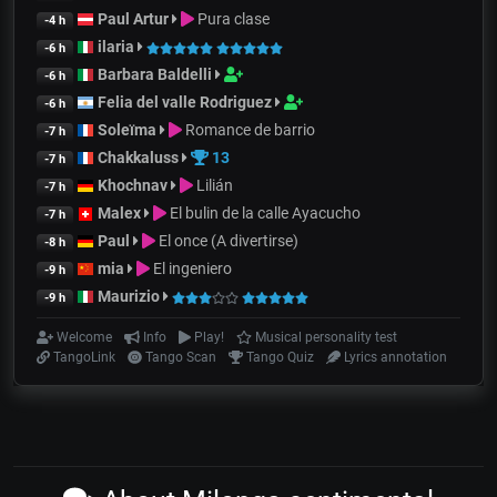
Paul Artur
Pura clase
-4 h
ilaria
-6 h
Barbara Baldelli
-6 h
Felia del valle Rodriguez
-6 h
Soleïma
Romance de barrio
-7 h
Chakkaluss
13
-7 h
Khochnav
Lilián
-7 h
Malex
El bulin de la calle Ayacucho
-7 h
Paul
El once (A divertirse)
-8 h
mia
El ingeniero
-9 h
Maurizio
-9 h
Welcome
Info
Play!
Musical personality test
TangoLink
Tango Scan
Tango Quiz
Lyrics annotation