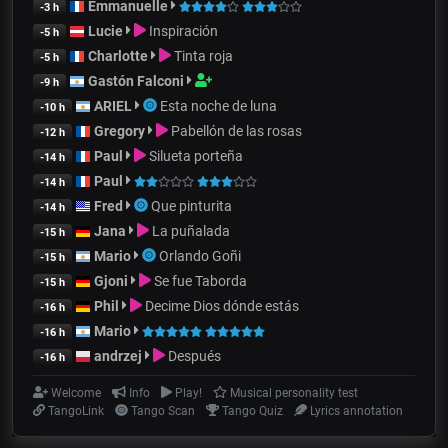
Emmanuelle
-3 h
Lucie
Inspiración
-5 h
Charlotte
Tinta roja
-5 h
Gastón Falconi
-9 h
ARIEL
Esta noche de luna
-10 h
Gregory
Pabellón de las rosas
-12 h
Paul
Silueta porteña
-14 h
Paul
-14 h
Fred
Que pinturita
-14 h
Jana
La puñalada
-15 h
Mario
Orlando Goñi
-15 h
Gjoni
Se fue Taborda
-15 h
Phil
Decime Dios dónde estás
-16 h
Mario
-16 h
andrzej
Después
-16 h
Welcome
Info
Play!
Musical personality test
TangoLink
Tango Scan
Tango Quiz
Lyrics annotation