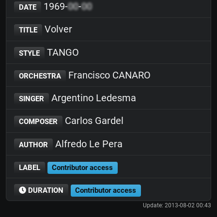
1969-
00
-
00
DATE
Volver
TITLE
TANGO
STYLE
Francisco CANARO
ORCHESTRA
Argentino Ledesma
SINGER
Carlos Gardel
COMPOSER
Alfredo Le Pera
AUTHOR
LABEL
Contributor access
DURATION
Contributor access
Update: 2013-08-02 00:43