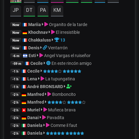
JP
DT
PA
KM
Mariia
Organito de la tarde
Now
Khochnav
El irresistible
Now
Chakkaluss
13
Now
Denis
Ventarrón
Now
Esti
Angel Vargas el ruiseñor
-6 m
Cecile
En este rincón amigo
-59 m
Cecile
-1 h
Lena
La tupungatina
-1 h
André BRONSARD
-1 h
Manfred
Bomboncito
-2 h
Manfred
-2 h
Muriel
Muñeca brava
-2 h
Danai
Pavadita
-2 h
Daniela
Comme il faut
-2 h
Daniela
-2 h