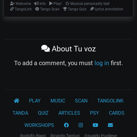
Welcome
Info
Play!
Musical personality test
TangoLink
Tango Scan
Tango Quiz
Lyrics annotation
About Tu voz
To add a comment, you must
log in
first.
PLAY
MUSIC
SCAN
TANGOLINK
TANDA
QUIZ
ARTICLES
PSY
CARDS
WORKSHOPS
Rodolfo Biagi
Ricardo Tanturi
Osvaldo Pugliese