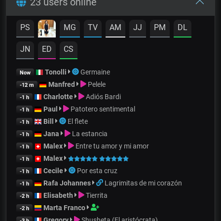
23 users online
PS
MG
TV
AM
JJ
PM
DL
JN
ED
CS
Tonolli
Germaine
Now
Manfred
Pelele
-12 m
Charlotte
Adiós Bardi
-1 h
Paul
Patotero sentimental
-1 h
Bill
El flete
-1 h
Jana
La estancia
-1 h
Malex
Entre tu amor y mi amor
-1 h
Malex
-1 h
Cecile
Por esta cruz
-1 h
Rafa Johannes
Lagrimitas de mi corazón
-1 h
Elisabeth
Tierrita
-2 h
Marta Franco
-2 h
Gregory
Shusheta (El aristócrata)
-3 h