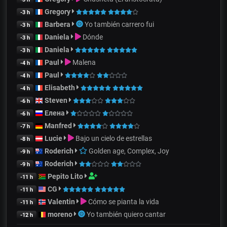
Gregory
-3 h
Barbera
Yo también carrero fui
-3 h
Daniela
Dónde
-3 h
Daniela
-3 h
Paul
Malena
-4 h
Paul
-4 h
Elisabeth
-4 h
Steven
-6 h
Елена
-6 h
Manfred
-7 h
Lucie
Bajo un cielo de estrellas
-8 h
Roderich
Golden age, Complex, Joy
-9 h
Roderich
-9 h
Pepito Lito
-11 h
CG
-11 h
Valentin
Cómo se pianta la vida
-11 h
moreno
Yo también quiero cantar
-12 h