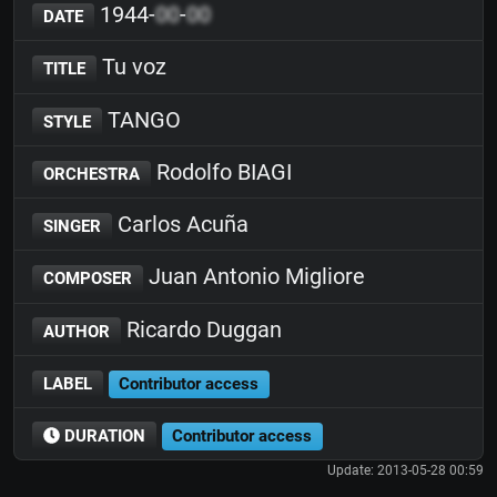
1944-
00
-
00
DATE
Tu voz
TITLE
TANGO
STYLE
Rodolfo BIAGI
ORCHESTRA
Carlos Acuña
SINGER
Juan Antonio Migliore
COMPOSER
Ricardo Duggan
AUTHOR
LABEL
Contributor access
DURATION
Contributor access
Update: 2013-05-28 00:59