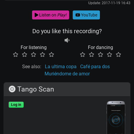
Update: 2017-11-19 16:43
Listen on
Play!
YouTube
Do you like this recording?
For listening
For dancing
See also:
La ultima copa
Café para dos
Muriéndome de amor
Tango Scan
Log in