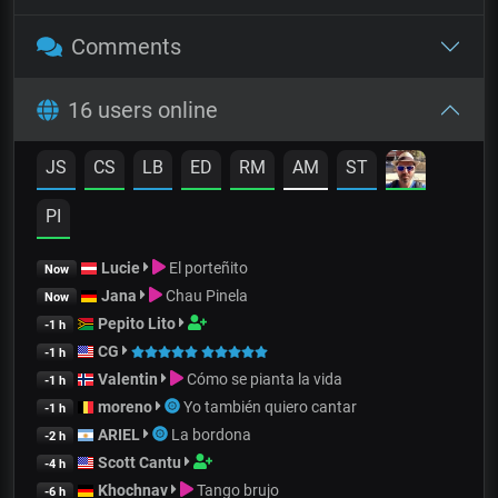
Comments
16 users online
JS
CS
LB
ED
RM
AM
ST
PI
Lucie
El porteñito
Now
Jana
Chau Pinela
Now
Pepito Lito
-1 h
CG
-1 h
Valentin
Cómo se pianta la vida
-1 h
moreno
Yo también quiero cantar
-1 h
ARIEL
La bordona
-2 h
Scott Cantu
-4 h
Khochnav
Tango brujo
-6 h