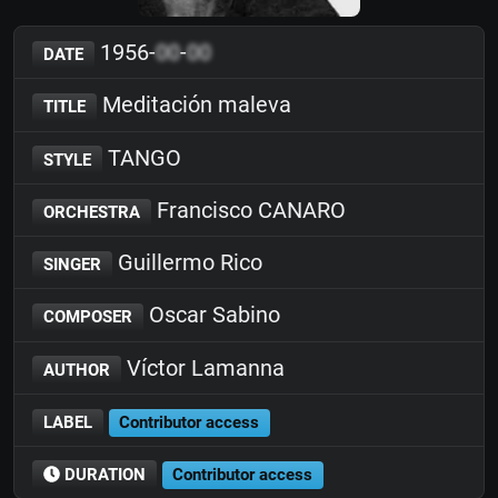
1956-
00
-
00
DATE
Meditación maleva
TITLE
TANGO
STYLE
Francisco CANARO
ORCHESTRA
Guillermo Rico
SINGER
Oscar Sabino
COMPOSER
Víctor Lamanna
AUTHOR
LABEL
Contributor access
DURATION
Contributor access