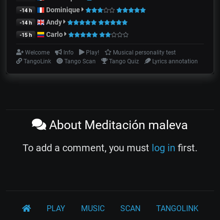
Dominique
-14 h
Andy
-14 h
Carlo
-15 h
Welcome
Info
Play!
Musical personality test
TangoLink
Tango Scan
Tango Quiz
Lyrics annotation
About Meditación maleva
To add a comment, you must
log in
first.
PLAY
MUSIC
SCAN
TANGOLINK