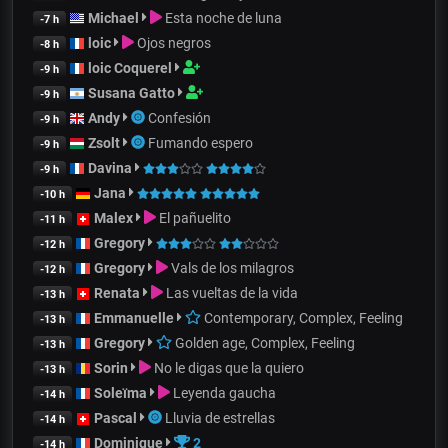
Michael
Esta noche de luna
-7 h
loic
Ojos negros
-8 h
loic Coquerel
-9 h
Susana Gatto
-9 h
Andy
Confesión
-9 h
Zsolt
Fumando espero
-9 h
Davina
-9 h
Jana
-10 h
Malex
El pañuelito
-11 h
Gregory
-12 h
Gregory
Vals de los milagros
-12 h
Renata
Las vueltas de la vida
-13 h
Emmanuelle
Contemporary, Complex, Feeling
-13 h
Gregory
Golden age, Complex, Feeling
-13 h
Sorin
No le digas que la quiero
-13 h
Soleïma
Leyenda gaucha
-14 h
Pascal
Lluvia de estrellas
-14 h
Dominique
2
-14 h