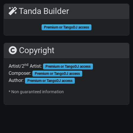
Tanda Builder
Premium or TangoDJ access
Copyright
nd
Artist/2
Artist:
Premium or TangoDJ access
Composer:
Premium or TangoDJ access
Author:
Premium or TangoDJ access
* Non guaranteed information