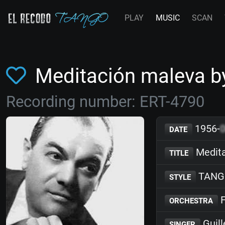
PLAY
MUSIC
SCAN
Meditación maleva b
Recording number: ERT-4790
1956-
DATE
Medita
TITLE
TANG
STYLE
F
ORCHESTRA
Guill
SINGER