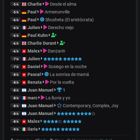
Charlie
Desde el alma
-5 h
Paul
Armenonville
-5 h
Paul
Shusheta (El aristócrata)
-6 h
Julien
Derecho viejo
-6 h
Paul Kuhn
-6 h
Charlie Durant
-6 h
Malex
Danzarín
-6 h
Julien
-7 h
Daniel
Sosiego en la noche
-7 h
Pascal
La sonrisa de mamá
-8 h
Renata
Por la vuelta
-8 h
Juan Manuel
1
-8 h
marc
La lluvia y yo
-8 h
Juan Manuel
Contemporary, Complex, Joy
-8 h
Juan Manuel
-8 h
Malex
-8 h
ilaria
-9 h