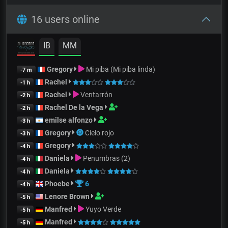
16 users online
IB
MM
Gregory
Mi piba (Mi piba linda)
-7 m
Rachel
-1 h
Rachel
Ventarrón
-2 h
Rachel De la Vega
-2 h
emilse alfonzo
-3 h
Gregory
Cielo rojo
-3 h
Gregory
-4 h
Daniela
Penumbras (2)
-4 h
Daniela
-4 h
Phoebe
6
-4 h
Lenore Brown
-5 h
Manfred
Yuyo Verde
-5 h
Manfred
-5 h