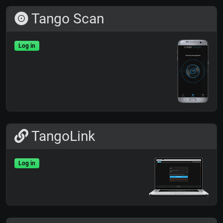
Tango Scan
Log in
TangoLink
Log in