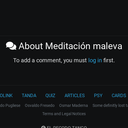
About Meditación maleva
To add a comment, you must
log in
first.
OLINK
TANDA
QUIZ
ARTICLES
PSY
CARDS
do Pugliese
Osvaldo Fresedo
Osmar Maderna
Some definitly lost 
Terms and Legal Notices