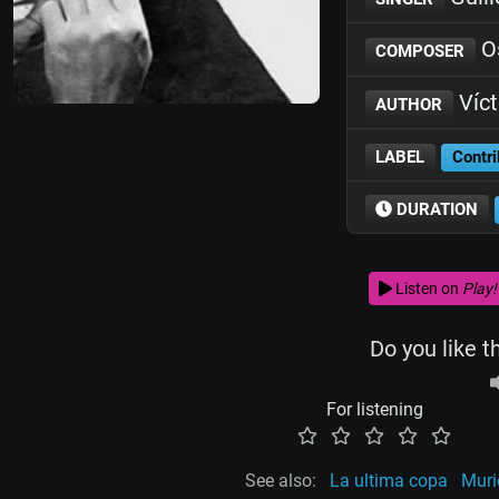
Os
COMPOSER
Víc
AUTHOR
LABEL
Contri
DURATION
Listen on
Play!
Do you like t
For listening
See also:
La ultima copa
Muri