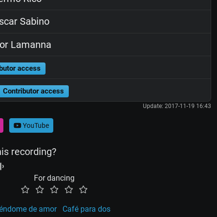
car Sabino
tor Lamanna
butor access
Contributor access
Update: 2017-11-19 16:43
YouTube
his recording?
For dancing
éndome de amor
Café para dos