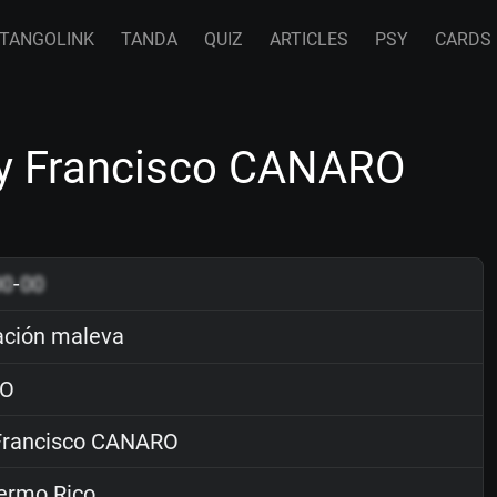
TANGOLINK
TANDA
QUIZ
ARTICLES
PSY
CARDS
y Francisco CANARO
00
-
00
ción maleva
O
rancisco CANARO
ermo Rico