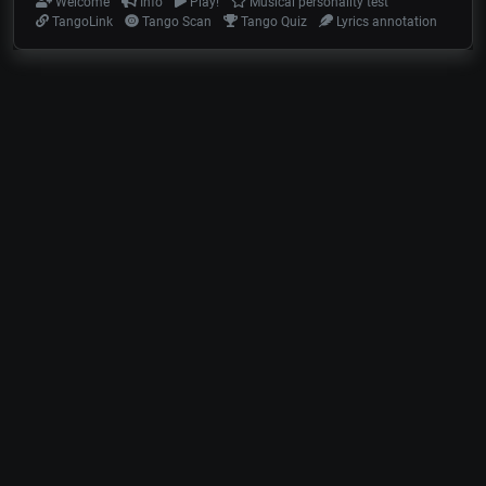
Welcome
Info
Play!
Musical personality test
TangoLink
Tango Scan
Tango Quiz
Lyrics annotation