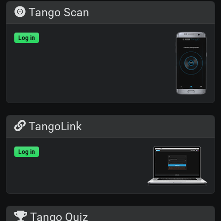
Tango Scan
Log in
TangoLink
Log in
Tango Quiz