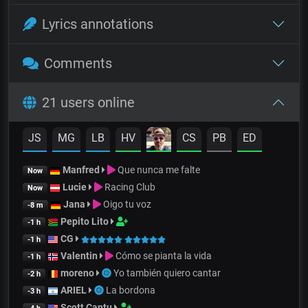
Lyrics annotations
Comments
21 users online
JS
MG
LB
HV
CS
PB
ED
Manfred
Que nunca me falte
Now
Lucie
Racing Club
Now
Jana
Oigo tu voz
-8 m
Pepito Lito
-1 h
CG
-1 h
Valentin
Cómo se pianta la vida
-1 h
moreno
Yo también quiero cantar
-2 h
ARIEL
La bordona
-3 h
Scott Cantu