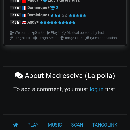
Pascal
Lluvia de estrellas
-14 h
Dominique
2
-14 h
Dominique
-14 h
Andy
-15 h
Welcome
Info
Play!
Musical personality test
TangoLink
Tango Scan
Tango Quiz
Lyrics annotation
About Madreselva (La polla)
To add a comment, you must
log in
first.
PLAY
MUSIC
SCAN
TANGOLINK