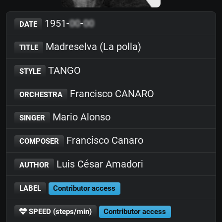
1951-
00
-
00
DATE
Madreselva (La polla)
TITLE
TANGO
STYLE
Francisco CANARO
ORCHESTRA
Mario Alonso
SINGER
Francisco Canaro
COMPOSER
Luis César Amadori
AUTHOR
LABEL
Contributor access
SPEED (steps/min)
Contributor access