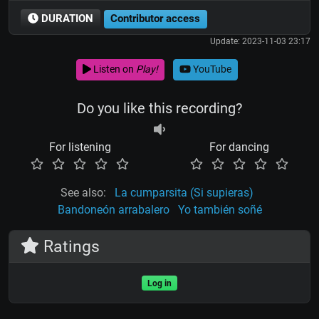
DURATION
Contributor access
Update: 2023-11-03 23:17
Listen on
Play!
YouTube
Do you like this recording?
For listening
For dancing
See also:
La cumparsita (Si supieras)
Bandoneón arrabalero
Yo también soñé
Ratings
Log in