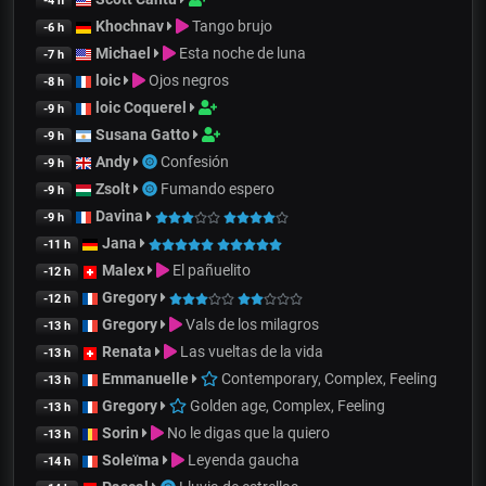
-4 h
Khochnav
Tango brujo
-6 h
Michael
Esta noche de luna
-7 h
loic
Ojos negros
-8 h
loic Coquerel
-9 h
Susana Gatto
-9 h
Andy
Confesión
-9 h
Zsolt
Fumando espero
-9 h
Davina
-9 h
Jana
-11 h
Malex
El pañuelito
-12 h
Gregory
-12 h
Gregory
Vals de los milagros
-13 h
Renata
Las vueltas de la vida
-13 h
Emmanuelle
Contemporary, Complex, Feeling
-13 h
Gregory
Golden age, Complex, Feeling
-13 h
Sorin
No le digas que la quiero
-13 h
Soleïma
Leyenda gaucha
-14 h