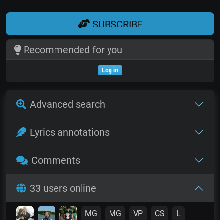
SUBSCRIBE
Recommended for you
Log in
Advanced search
Lyrics annotations
Comments
33 users online
MG
MG
VP
CS
L