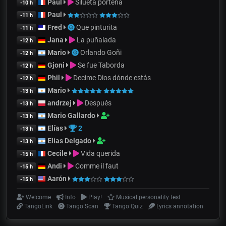
Paul
Silueta porteña
-10 h
Paul
-11 h
Fred
Que pinturita
-11 h
Jana
La puñalada
-12 h
Mario
Orlando Goñi
-12 h
Gjoni
Se fue Taborda
-12 h
Phil
Decime Dios dónde estás
-12 h
Mario
-13 h
andrzej
Después
-13 h
Mario Gallardo
-13 h
Elías
2
-13 h
Elías Delgado
-13 h
Cecile
Vida querida
-15 h
Andi
Comme il faut
-15 h
Aarón
-15 h
Welcome
Info
Play!
Musical personality test
TangoLink
Tango Scan
Tango Quiz
Lyrics annotation