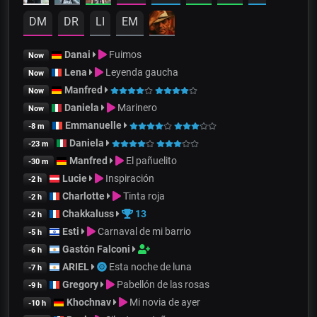
DM
DR
LI
EM
Danai
Fuimos
Now
Lena
Leyenda gaucha
Now
Manfred
Now
Daniela
Marinero
Now
Emmanuelle
-8 m
Daniela
-23 m
Manfred
El pañuelito
-30 m
Lucie
Inspiración
-2 h
Charlotte
Tinta roja
-2 h
Chakkaluss
13
-2 h
Esti
Carnaval de mi barrio
-5 h
Gastón Falconi
-6 h
ARIEL
Esta noche de luna
-7 h
Gregory
Pabellón de las rosas
-9 h
Khochnav
Mi novia de ayer
-10 h