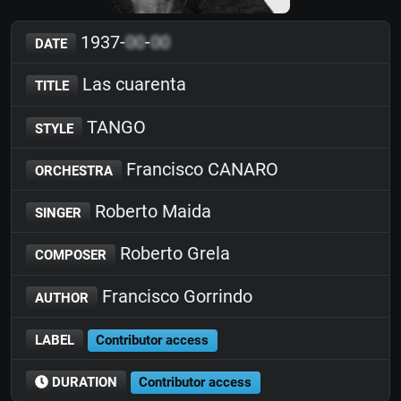
1937-
00
-
00
DATE
Las cuarenta
TITLE
TANGO
STYLE
Francisco CANARO
ORCHESTRA
Roberto Maida
SINGER
Roberto Grela
COMPOSER
Francisco Gorrindo
AUTHOR
LABEL
Contributor access
DURATION
Contributor access