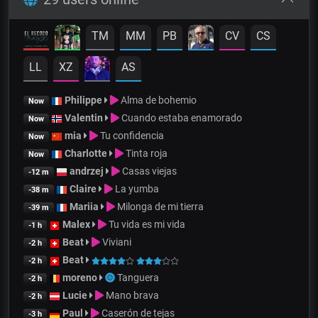
TM
MM
PB
CV
CS
LL
XZ
AS
Philippe
Alma de bohemio
Now
Valentin
Cuando estaba enamorado
Now
mia
Tu confidencia
Now
Charlotte
Tinta roja
Now
andrzej
Casas viejas
-12 m
Claire
La yumba
-38 m
Mariia
Milonga de mi tierra
-39 m
Malex
Tu vida es mi vida
-1 h
Beat
Viviani
-2 h
Beat
-2 h
moreno
Tanguera
-2 h
Lucie
Mano brava
-2 h
Paul
Caserón de tejas
-3 h