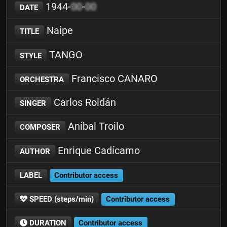
1944-
00
-
00
DATE
Naipe
TITLE
TANGO
STYLE
Francisco CANARO
ORCHESTRA
Carlos Roldán
SINGER
Aníbal Troilo
COMPOSER
Enrique Cadícamo
AUTHOR
LABEL
Contributor access
SPEED (steps/min)
Contributor access
DURATION
Contributor access