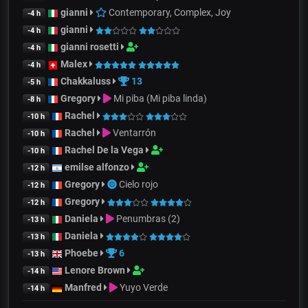
gianni
Contemporary, Complex, Joy
-4 h
gianni
-4 h
gianni rosetti
-4 h
Malex
-4 h
Chakkaluss
13
-5 h
Gregory
Mi piba (Mi piba linda)
-8 h
Rachel
-10 h
Rachel
Ventarrón
-10 h
Rachel De la Vega
-10 h
emilse alfonzo
-12 h
Gregory
Cielo rojo
-12 h
Gregory
-12 h
Daniela
Penumbras (2)
-13 h
Daniela
-13 h
Phoebe
6
-13 h
Lenore Brown
-14 h
Manfred
Yuyo Verde
-14 h