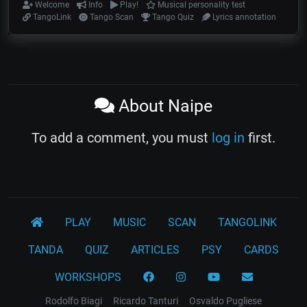
Welcome
Info
Play!
Musical personality test
TangoLink
Tango Scan
Tango Quiz
Lyrics annotation
About Naipe
To add a comment, you must
log in
first.
PLAY
MUSIC
SCAN
TANGOLINK
TANDA
QUIZ
ARTICLES
PSY
CARDS
WORKSHOPS
Rodolfo Biagi
Ricardo Tanturi
Osvaldo Pugliese