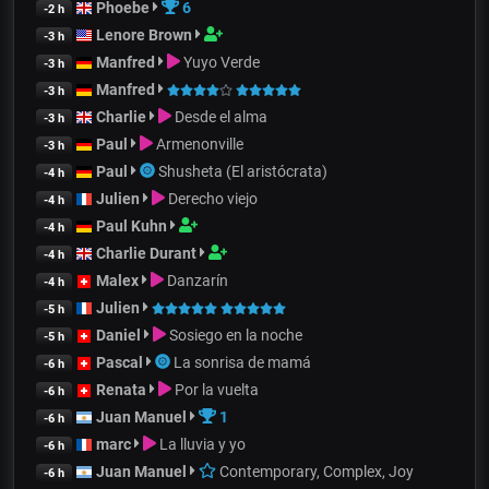
Phoebe
6
-2 h
Lenore Brown
-3 h
Manfred
Yuyo Verde
-3 h
Manfred
-3 h
Charlie
Desde el alma
-3 h
Paul
Armenonville
-3 h
Paul
Shusheta (El aristócrata)
-4 h
Julien
Derecho viejo
-4 h
Paul Kuhn
-4 h
Charlie Durant
-4 h
Malex
Danzarín
-4 h
Julien
-5 h
Daniel
Sosiego en la noche
-5 h
Pascal
La sonrisa de mamá
-6 h
Renata
Por la vuelta
-6 h
Juan Manuel
1
-6 h
marc
La lluvia y yo
-6 h
Juan Manuel
Contemporary, Complex, Joy
-6 h