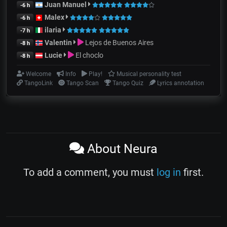
Juan Manuel
-6 h
Malex
-6 h
ilaria
-7 h
Valentin
Lejos de Buenos Aires
-8 h
Lucie
El choclo
-8 h
Welcome
Info
Play!
Musical personality test
TangoLink
Tango Scan
Tango Quiz
Lyrics annotation
About Neura
To add a comment, you must
log in
first.