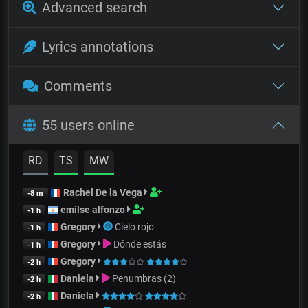
Advanced search
Lyrics annotations
Comments
55 users online
RD
TS
MW
Rachel De la Vega
-8 m
emilse alfonzo
-1 h
Gregory
Cielo rojo
-1 h
Gregory
Dónde estás
-1 h
Gregory
-2 h
Daniela
Penumbras (2)
-2 h
Daniela
-2 h