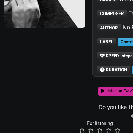
Fr
COMPOSER
Ivo 
AUTHOR
LABEL
Contri
SPEED (steps
DURATION
Listen on
Play!
Do you like t
For listening