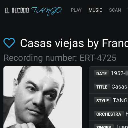
PLAY
MUSIC
SCAN
Casas viejas by Fra
Recording number: ERT-4725
1952-
DATE
Casas 
TITLE
TANG
STYLE
F
ORCHESTRA
Juan 
SINGER