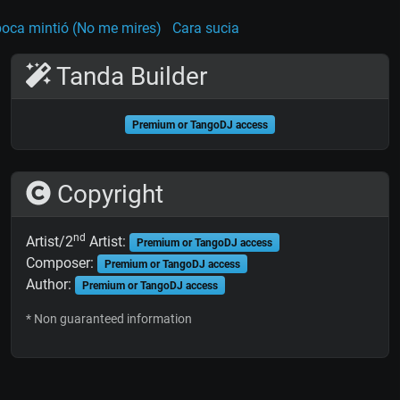
boca mintió (No me mires)
Cara sucia
Tanda Builder
Premium or TangoDJ access
Copyright
nd
Artist/2
Artist:
Premium or TangoDJ access
Composer:
Premium or TangoDJ access
Author:
Premium or TangoDJ access
* Non guaranteed information