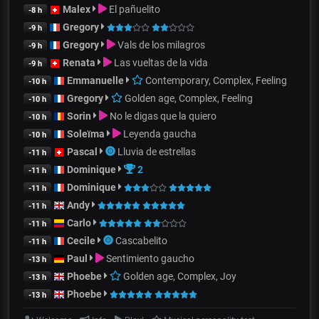
Malex
El pañuelito
-8 h
Gregory
-9 h
Gregory
Vals de los milagros
-9 h
Renata
Las vueltas de la vida
-9 h
Emmanuelle
Contemporary, Complex, Feeling
-10 h
Gregory
Golden age, Complex, Feeling
-10 h
Sorin
No le digas que la quiero
-10 h
Soleïma
Leyenda gaucha
-10 h
Pascal
Lluvia de estrellas
-11 h
Dominique
2
-11 h
Dominique
-11 h
Andy
-11 h
Carlo
-11 h
Cecile
Cascabelito
-11 h
Paul
Sentimiento gaucho
-13 h
Phoebe
Golden age, Complex, Joy
-13 h
Phoebe
-13 h