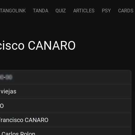
TANGOLINK
TANDA
QUIZ
ARTICLES
PSY
CARDS
ncisco CANARO
00
-
00
viejas
O
rancisco CANARO
Carlos Rolon