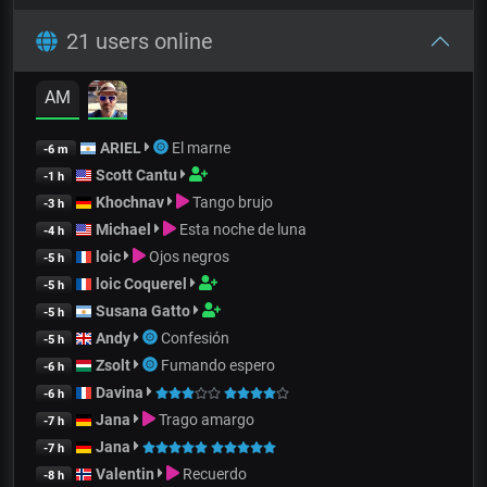
21 users online
AM
ARIEL
El marne
-6 m
Scott Cantu
-1 h
Khochnav
Tango brujo
-3 h
Michael
Esta noche de luna
-4 h
loic
Ojos negros
-5 h
loic Coquerel
-5 h
Susana Gatto
-5 h
Andy
Confesión
-5 h
Zsolt
Fumando espero
-6 h
Davina
-6 h
Jana
Trago amargo
-7 h
Jana
-7 h
Valentin
Recuerdo
-8 h