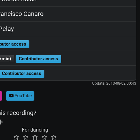
ancisco Canaro
Pelay
butor access
/min)
Contributor access
Contributor access
Update: 2013-08-02 00:43
YouTube
his recording?
For dancing