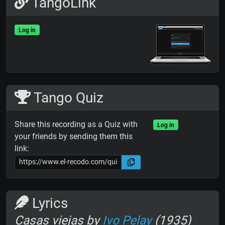
TangoLink
Log in
Tango Quiz
Share this recording as a Quiz with
Log in
your friends by sending them this
link:
Lyrics
Casas viejas by
Ivo Pelay
(1935)