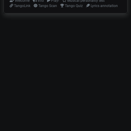
Welcome
Info
Play!
Musical personality test
TangoLink
Tango Scan
Tango Quiz
Lyrics annotation