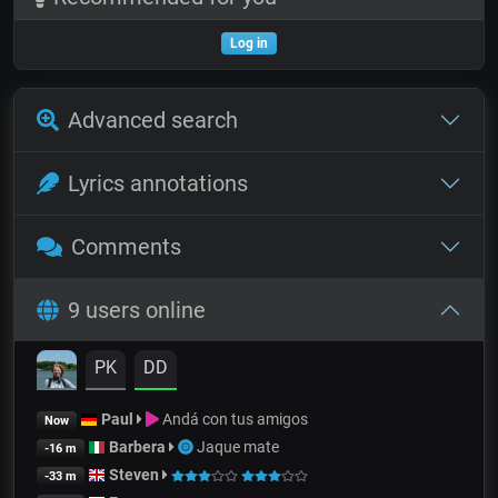
Log in
Advanced search
Lyrics annotations
Comments
9 users online
PK
DD
Paul
Andá con tus amigos
Now
Barbera
Jaque mate
-16 m
Steven
-33 m