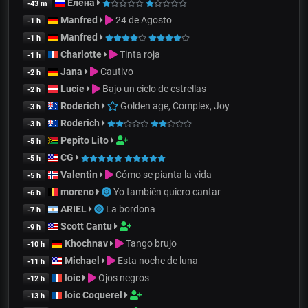
Елена
-43 m
Manfred
24 de Agosto
-1 h
Manfred
-1 h
Charlotte
Tinta roja
-1 h
Jana
Cautivo
-2 h
Lucie
Bajo un cielo de estrellas
-2 h
Roderich
Golden age, Complex, Joy
-3 h
Roderich
-3 h
Pepito Lito
-5 h
CG
-5 h
Valentin
Cómo se pianta la vida
-5 h
moreno
Yo también quiero cantar
-6 h
ARIEL
La bordona
-7 h
Scott Cantu
-9 h
Khochnav
Tango brujo
-10 h
Michael
Esta noche de luna
-11 h
loic
Ojos negros
-12 h
loic Coquerel
-13 h