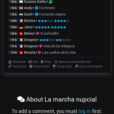
Susana Gatto
-13 h
Andy
Confesión
-13 h
Zsolt
Fumando espero
-13 h
Davina
-14 h
Jana
-15 h
Malex
El pañuelito
-16 h
Gregory
-17 h
Gregory
Vals de los milagros
-17 h
Renata
Las vueltas de la vida
-17 h
Welcome
Info
Play!
Musical personality test
TangoLink
Tango Scan
Tango Quiz
Lyrics annotation
About La marcha nupcial
To add a comment, you must
log in
first.