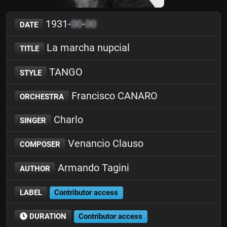
1931-
00
-
00
DATE
La marcha nupcial
TITLE
TANGO
STYLE
Francisco CANARO
ORCHESTRA
Charlo
SINGER
Venancio Clauso
COMPOSER
Armando Tagini
AUTHOR
LABEL
Contributor access
DURATION
Contributor access