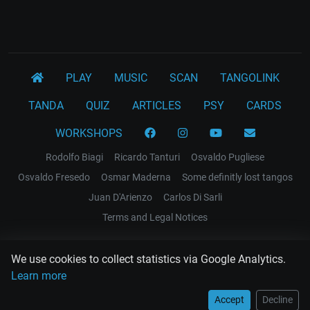
PLAY
MUSIC
SCAN
TANGOLINK
TANDA
QUIZ
ARTICLES
PSY
CARDS
WORKSHOPS
Rodolfo Biagi
Ricardo Tanturi
Osvaldo Pugliese
Osvaldo Fresedo
Osmar Maderna
Some definitly lost tangos
Juan D'Arienzo
Carlos Di Sarli
Terms and Legal Notices
EL RECODO TANGO
We use cookies to collect statistics via Google Analytics.
Design Web: Gregory DIAZ
Learn more
Accept
Decline