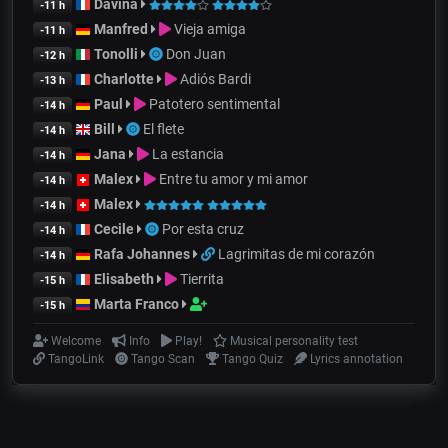
Davina
-11 h
Manfred
Vieja amiga
-11 h
Tonolli
Don Juan
-12 h
Charlotte
Adiós Bardi
-13 h
Paul
Patotero sentimental
-14 h
Bill
El flete
-14 h
Jana
La estancia
-14 h
Malex
Entre tu amor y mi amor
-14 h
Malex
-14 h
Cecile
Por esta cruz
-14 h
Rafa Johannes
Lagrimitas de mi corazón
-14 h
Elisabeth
Tierrita
-15 h
Marta Franco
-15 h
Welcome
Info
Play!
Musical personality test
TangoLink
Tango Scan
Tango Quiz
Lyrics annotation