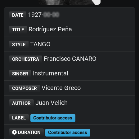
1927-
00
-
00
DATE
Rodríguez Peña
TITLE
TANGO
STYLE
Francisco CANARO
ORCHESTRA
Instrumental
SINGER
Vicente Greco
COMPOSER
Juan Velich
AUTHOR
LABEL
Contributor access
DURATION
Contributor access