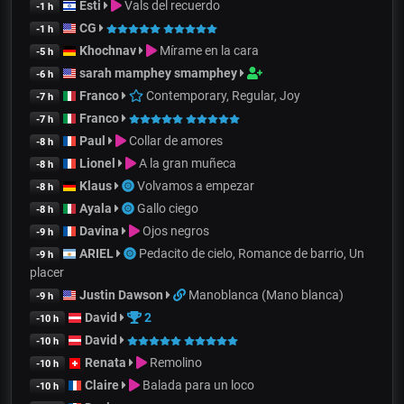
Esti
Vals del recuerdo
-1 h
CG
-1 h
Khochnav
Mírame en la cara
-5 h
sarah mamphey smamphey
-6 h
Franco
Contemporary, Regular, Joy
-7 h
Franco
-7 h
Paul
Collar de amores
-8 h
Lionel
A la gran muñeca
-8 h
Klaus
Volvamos a empezar
-8 h
Ayala
Gallo ciego
-8 h
Davina
Ojos negros
-9 h
ARIEL
Pedacito de cielo, Romance de barrio, Un
-9 h
placer
Justin Dawson
Manoblanca (Mano blanca)
-9 h
David
2
-10 h
David
-10 h
Renata
Remolino
-10 h
Claire
Balada para un loco
-10 h