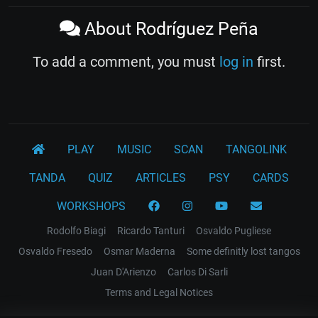
About Rodríguez Peña
To add a comment, you must
log in
first.
PLAY
MUSIC
SCAN
TANGOLINK
TANDA
QUIZ
ARTICLES
PSY
CARDS
WORKSHOPS
Rodolfo Biagi
Ricardo Tanturi
Osvaldo Pugliese
Osvaldo Fresedo
Osmar Maderna
Some definitly lost tangos
Juan D'Arienzo
Carlos Di Sarli
Terms and Legal Notices