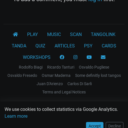
PLAY
MUSIC
SCAN
TANGOLINK
TANDA
QUIZ
ARTICLES
PSY
CARDS
WORKSHOPS
Rodolfo Biagi
Ricardo Tanturi
Osvaldo Pugliese
Osvaldo Fresedo
Osmar Maderna
Some definitly lost tangos
Juan D'Arienzo
Carlos Di Sarli
Terms and Legal Notices
EL RECODO TANGO
We use cookies to collect statistics via Google Analytics.
Design Web: Gregory DIAZ
Learn more
Accept
Decline