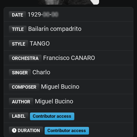
1929-
00
-
00
DATE
Bailarín compadrito
TITLE
TANGO
STYLE
Francisco CANARO
ORCHESTRA
Charlo
SINGER
Miguel Bucino
COMPOSER
Miguel Bucino
AUTHOR
LABEL
Contributor access
DURATION
Contributor access