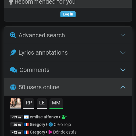
Recommended for you
Log in
Advanced search
Lyrics annotations
Comments
50 users online
RP
LE
MM
emilse alfonzo
-33 m
Gregory
Cielo rojo
-40 m
Gregory
Dónde estás
-42 m