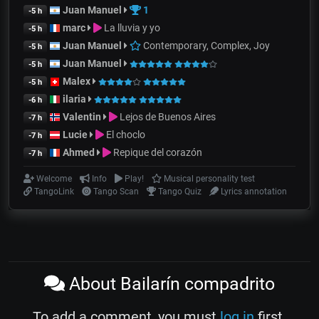
Juan Manuel
1
-5 h
marc
La lluvia y yo
-5 h
Juan Manuel
Contemporary, Complex, Joy
-5 h
Juan Manuel
-5 h
Malex
-5 h
ilaria
-6 h
Valentin
Lejos de Buenos Aires
-7 h
Lucie
El choclo
-7 h
Ahmed
Repique del corazón
-7 h
Welcome
Info
Play!
Musical personality test
TangoLink
Tango Scan
Tango Quiz
Lyrics annotation
About Bailarín compadrito
To add a comment, you must
log in
first.