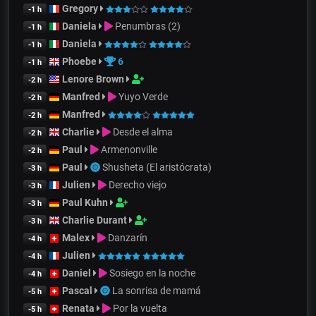
Gregory
-1 h
Daniela
Penumbras (2)
-1 h
Daniela
-1 h
Phoebe
6
-1 h
Lenore Brown
-2 h
Manfred
Yuyo Verde
-2 h
Manfred
-2 h
Charlie
Desde el alma
-2 h
Paul
Armenonville
-2 h
Paul
Shusheta (El aristócrata)
-3 h
Julien
Derecho viejo
-3 h
Paul Kuhn
-3 h
Charlie Durant
-3 h
Malex
Danzarín
-4 h
Julien
-4 h
Daniel
Sosiego en la noche
-4 h
Pascal
La sonrisa de mamá
-5 h
Renata
Por la vuelta
-5 h