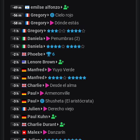
emilse alfonzo
-49 m
Gregory
Cielo rojo
-56 m
Gregory
Dónde estás
-58 m
Gregory
-1 h
Daniela
Penumbras (2)
-1 h
Daniela
-1 h
Phoebe
6
-2 h
Lenore Brown
-2 h
Manfred
Yuyo Verde
-2 h
Manfred
-3 h
Charlie
Desde el alma
-3 h
Paul
Armenonville
-3 h
Paul
Shusheta (El aristócrata)
-3 h
Julien
Derecho viejo
-3 h
Paul Kuhn
-3 h
Charlie Durant
-3 h
Malex
Danzarín
-4 h
Julien