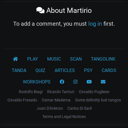
About Martirio
To add a comment, you must
log in
first.
PLAY
MUSIC
SCAN
TANGOLINK
TANDA
QUIZ
ARTICLES
PSY
CARDS
WORKSHOPS
Rodolfo Biagi
Ricardo Tanturi
Osvaldo Pugliese
Osvaldo Fresedo
Osmar Maderna
Some definitly lost tangos
Juan D'Arienzo
Carlos Di Sarli
Terms and Legal Notices