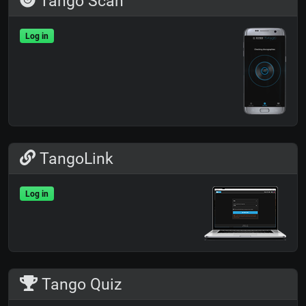
Tango Scan
Log in
TangoLink
Log in
Tango Quiz