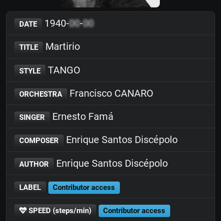
1940-
00
-
00
DATE
Martirio
TITLE
TANGO
STYLE
Francisco CANARO
ORCHESTRA
Ernesto Famá
SINGER
Enrique Santos Discépolo
COMPOSER
Enrique Santos Discépolo
AUTHOR
LABEL
Contributor access
SPEED (steps/min)
Contributor access