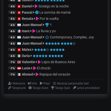
-4 h
Daniel
Sosiego en la noche
-4 h
Pascal
La sonrisa de mamá
-5 h
Renata
Por la vuelta
-5 h
Juan Manuel
1
-6 h
marc
La lluvia y yo
-6 h
Juan Manuel
Contemporary, Complex, Joy
-6 h
Juan Manuel
-6 h
Malex
-6 h
ilaria
-6 h
Valentin
Lejos de Buenos Aires
-7 h
Lucie
El choclo
-7 h
Ahmed
Repique del corazón
-7 h
Welcome
Info
Play!
Musical personality test
TangoLink
Tango Scan
Tango Quiz
Lyrics annotation