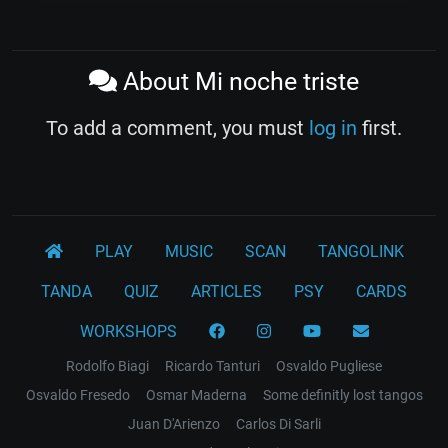
About Mi noche triste
To add a comment, you must
log in
first.
PLAY
MUSIC
SCAN
TANGOLINK
TANDA
QUIZ
ARTICLES
PSY
CARDS
WORKSHOPS
Rodolfo Biagi
Ricardo Tanturi
Osvaldo Pugliese
Osvaldo Fresedo
Osmar Maderna
Some definitly lost tangos
Juan D'Arienzo
Carlos Di Sarli