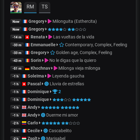
RM
TS
Gregory
Milonguita (Esthercita)
Now
Gregory
Now
Renata
Las vueltas de la vida
-14 m
Emmanuelle
Contemporary, Complex, Feeling
-33 m
Gregory
Golden age, Complex, Feeling
-33 m
Sorin
No le digas que la quiero
-43 m
Khochnav
Milonga vieja milonga
-51 m
Soleïma
Leyenda gaucha
-1 h
Pascal
Lluvia de estrellas
-1 h
Dominique
2
-1 h
Dominique
-1 h
Andy
-1 h
Andy
Duerme mi amor
-1 h
Carlo
-2 h
Cecile
Cascabelito
-2 h
Zsolt
Marisabel
-2 h