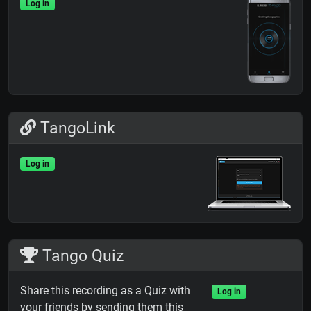
Log in
TangoLink
Log in
Tango Quiz
Share this recording as a Quiz with
Log in
your friends by sending them this