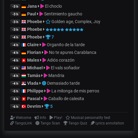
Jana
El choclo
-3 h
Paul
Sentimiento gaucho
-3 h
Phoebe
Golden age, Complex, Joy
-3 h
Phoebe
-3 h
Phoebe
7
-4 h
Claire
Organito de la tarde
-4 h
Florian
No te apures Carablanca
-4 h
Malex
Adiós corazón
-4 h
Michael
El vals soñador
-4 h
Tamás
Mandria
-4 h
Vlada
Demasiado tarde
-4 h
Philippe
La milonga de mis perros
-5 h
Pascal
Caballo de calesita
-6 h
Devrim
5
-6 h
Welcome
Info
Play!
Musical personality test
TangoLink
Tango Scan
Tango Quiz
Lyrics annotation