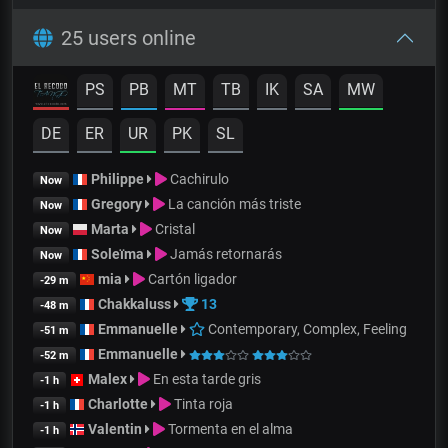
25 users online
PS
PB
MT
TB
IK
SA
MW
DE
ER
UR
PK
SL
Philippe
Cachirulo
Now
Gregory
La canción más triste
Now
Marta
Cristal
Now
Soleïma
Jamás retornarás
Now
mia
Cartón ligador
-29 m
Chakkaluss
13
-48 m
Emmanuelle
Contemporary, Complex, Feeling
-51 m
Emmanuelle
-52 m
Malex
En esta tarde gris
-1 h
Charlotte
Tinta roja
-1 h
Valentin
Tormenta en el alma
-1 h