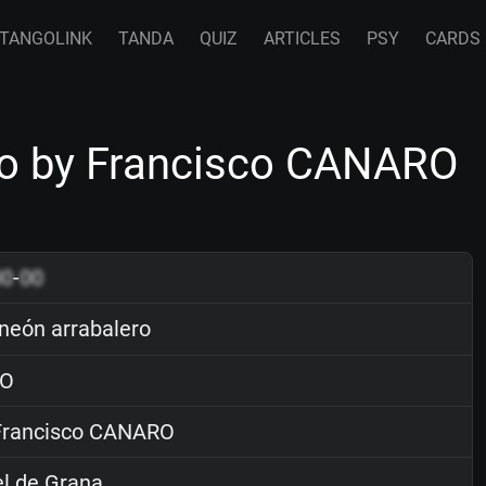
TANGOLINK
TANDA
QUIZ
ARTICLES
PSY
CARDS
o by Francisco CANARO
00
-
00
eón arrabalero
O
rancisco CANARO
l de Grana