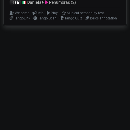
Daniela
Penumbras (2)
-15 h
Welcome
Info
Play!
Musical personality test
TangoLink
Tango Scan
Tango Quiz
Lyrics annotation