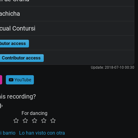
achicha
ual Contursi
butor access
Contributor access
Update: 2018-07-10 00:30
YouTube
his recording?
For dancing
 barrio
Lo han visto con otra