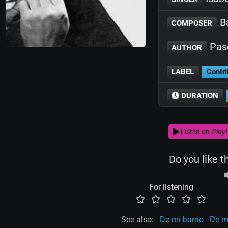
B
COMPOSER
Pasc
AUTHOR
LABEL
Contri
DURATION
Listen on
Play!
Do you like t
For listening
See also:
De mi barrio
De mi