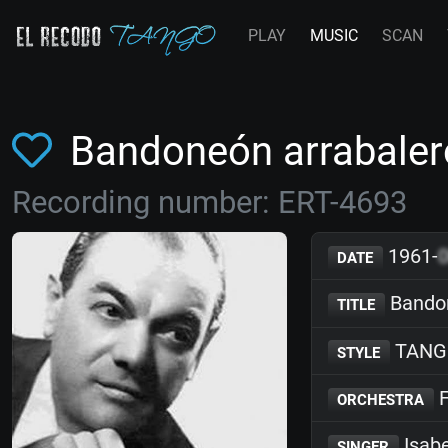
PLAY
MUSIC
SCAN
Bandoneón arrabaler
Recording number: ERT-4693
1961-
DATE
Bandon
TITLE
TANG
STYLE
F
ORCHESTRA
Isabe
SINGER