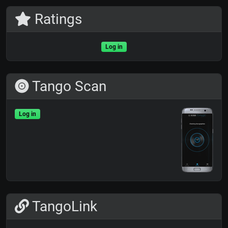
Ratings
Log in
Tango Scan
Log in
TangoLink