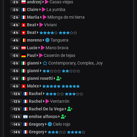
andrzej
Casas viejas
-2 h
Claire
La yumba
-2 h
Mariia
Milonga de mi tierra
-2 h
Beat
Viviani
-4 h
Beat
-4 h
moreno
Tanguera
-4 h
Lucie
Mano brava
-4 h
Paul
Caserón de tejas
-5 h
gianni
Contemporary, Complex, Joy
-5 h
gianni
-5 h
gianni rosetti
-6 h
Malex
-6 h
Rachel
-12 h
Rachel
Ventarrón
-12 h
Rachel De la Vega
-12 h
emilse alfonzo
-14 h
Gregory
Cielo rojo
-14 h
Gregory
-14 h