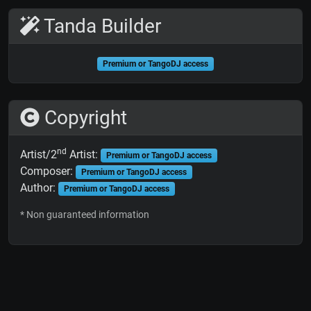
Tanda Builder
Premium or TangoDJ access
Copyright
nd
Artist/2
Artist:
Premium or TangoDJ access
Composer:
Premium or TangoDJ access
Author:
Premium or TangoDJ access
* Non guaranteed information