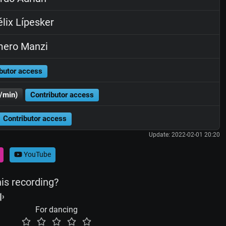
lix Lípesker
ero Manzi
butor access
/min)
Contributor access
Contributor access
Update: 2022-02-01 20:20
YouTube
his recording?
For dancing