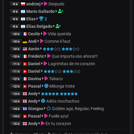
andrzej
Después
-9 h
Mario Gallardo
-9 h
Elías
2
-9 h
Elías Delgado
-9 h
Cecile
Vida querida
-10 h
Andi
Comme il faut
-10 h
Aarón
-10 h
Frédéric
Que importa eso ahora!!!
-10 h
Daniel
Lagrimitas de mi corazón
-11 h
Daniel
-11 h
Davina
Tabaco
-12 h
Pascal
Milonga triste
-12 h
Andy
-13 h
Andy
Adiós muchachos
-14 h
Giorgos
Golden age, Regular, Feeling
-14 h
Pascal
Fuelle azul
-14 h
Andy
En tu corazon
-15 h