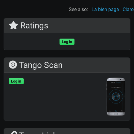
See also:
La bien paga
Claro
Ratings
Log in
Tango Scan
Log in