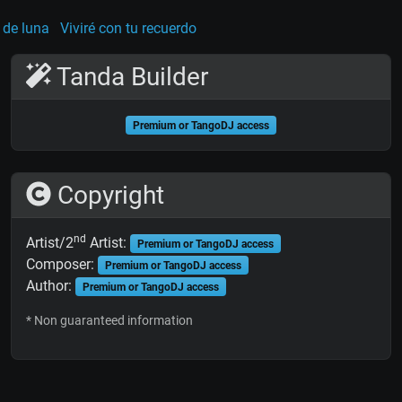
 de luna
Viviré con tu recuerdo
Tanda Builder
Premium or TangoDJ access
Copyright
nd
Artist/2
Artist:
Premium or TangoDJ access
Composer:
Premium or TangoDJ access
Author:
Premium or TangoDJ access
* Non guaranteed information