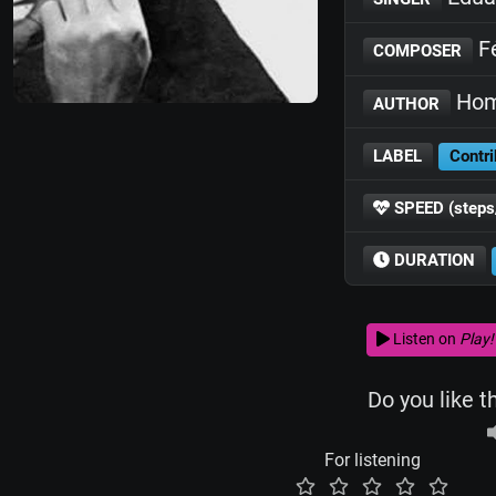
Fé
COMPOSER
Hom
AUTHOR
LABEL
Contri
SPEED (steps
DURATION
Listen on
Play!
Do you like t
For listening