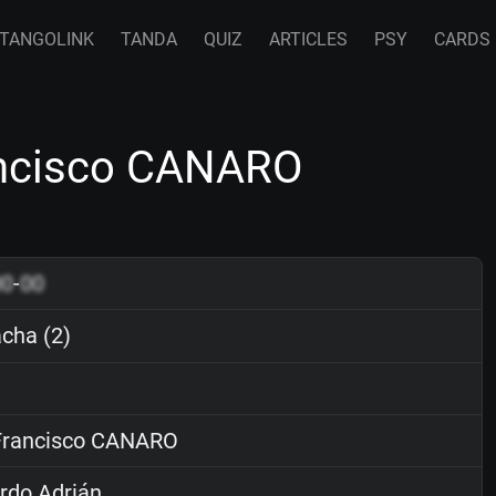
TANGOLINK
TANDA
QUIZ
ARTICLES
PSY
CARDS
ancisco CANARO
00
-
00
cha (2)
rancisco CANARO
rdo Adrián