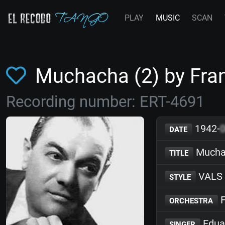
PLAY
MUSIC
SCAN
Muchacha (2) by Fr
Recording number: ERT-4691
1942-
DATE
Mucha
TITLE
VALS
STYLE
F
ORCHESTRA
Edua
SINGER