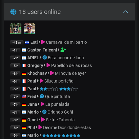
18 users online
Esti
Carnaval de mi barrio
-43 m
Gastón Falconi
-1 h
ARIEL
Esta noche de luna
-2 h
Gregory
Pabellón de las rosas
-5 h
Khochnav
Mi novia de ayer
-6 h
Paul
Silueta porteña
-6 h
Paul
-6 h
Fred
Que pinturita
-7 h
Jana
La puñalada
-7 h
Mario
Orlando Goñi
-7 h
Gjoni
Se fue Taborda
-8 h
Phil
Decime Dios dónde estás
-8 h
Mario
-9 h