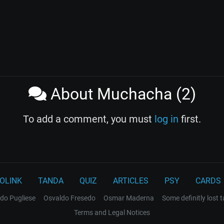
About Muchacha (2)
To add a comment, you must
log in
first.
OLINK
TANDA
QUIZ
ARTICLES
PSY
CARDS
do Pugliese
Osvaldo Fresedo
Osmar Maderna
Some definitly lost 
Terms and Legal Notices