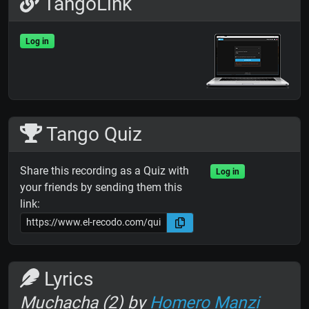
TangoLink
Log in
Tango Quiz
Share this recording as a Quiz with
Log in
your friends by sending them this
link:
Lyrics
Muchacha (2) by
Homero Manzi