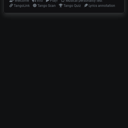
Welcome
Info
Play!
Musical personality test
TangoLink
Tango Scan
Tango Quiz
Lyrics annotation