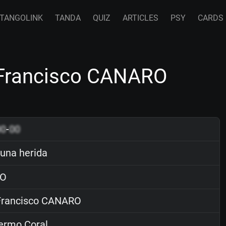
TANGOLINK
TANDA
QUIZ
ARTICLES
PSY
CARDS
 Francisco CANARO
00
-
00
na herida
O
rancisco CANARO
ermo Coral