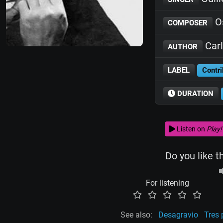
Os
COMPOSER
Carl
AUTHOR
LABEL
Contri
DURATION
Listen on
Play!
Do you like t
For listening
See also:
Desagravio
Tres 