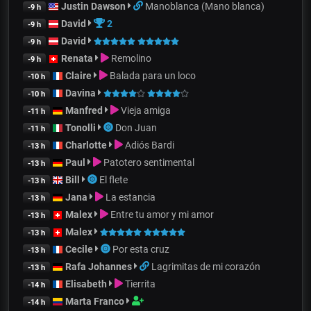
Justin Dawson
Manoblanca (Mano blanca)
-9 h
David
2
-9 h
David
-9 h
Renata
Remolino
-9 h
Claire
Balada para un loco
-10 h
Davina
-10 h
Manfred
Vieja amiga
-11 h
Tonolli
Don Juan
-11 h
Charlotte
Adiós Bardi
-13 h
Paul
Patotero sentimental
-13 h
Bill
El flete
-13 h
Jana
La estancia
-13 h
Malex
Entre tu amor y mi amor
-13 h
Malex
-13 h
Cecile
Por esta cruz
-13 h
Rafa Johannes
Lagrimitas de mi corazón
-13 h
Elisabeth
Tierrita
-14 h
Marta Franco
-14 h