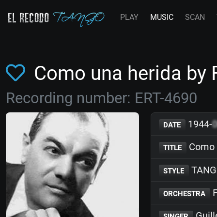
PLAY
MUSIC
SCAN
Como una herida by
Recording number: ERT-4690
1944-
DATE
Como u
TITLE
TANG
STYLE
F
ORCHESTRA
Guill
SINGER