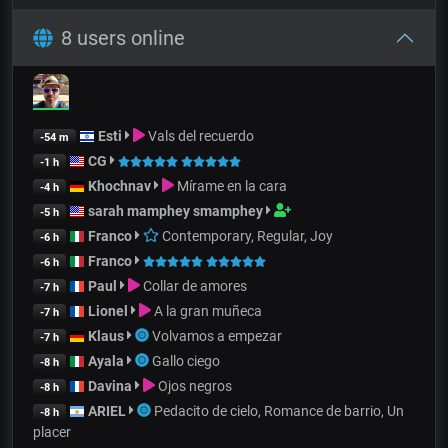
8 users online
Esti
Vals del recuerdo
-54 m
CG
-1 h
Khochnav
Mírame en la cara
-4 h
sarah mamphey smamphey
-5 h
Franco
Contemporary, Regular, Joy
-6 h
Franco
-6 h
Paul
Collar de amores
-7 h
Lionel
A la gran muñeca
-7 h
Klaus
Volvamos a empezar
-7 h
Ayala
Gallo ciego
-8 h
Davina
Ojos negros
-8 h
ARIEL
Pedacito de cielo, Romance de barrio, Un
-8 h
placer