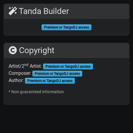
Tanda Builder
Premium or TangoDJ access
Copyright
nd
Artist/2
Artist:
Premium or TangoDJ access
Composer:
Premium or TangoDJ access
Author:
Premium or TangoDJ access
* Non guaranteed information