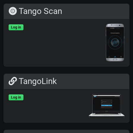
Tango Scan
Log in
TangoLink
Log in