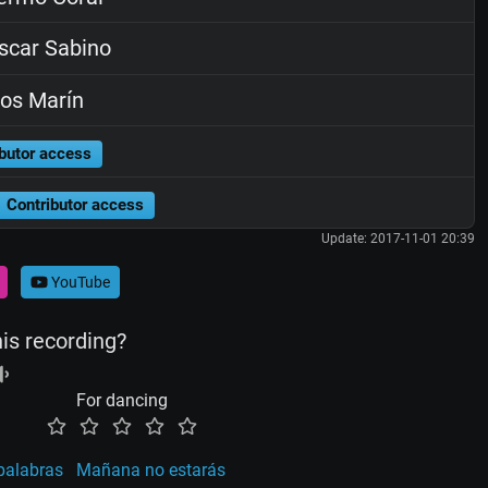
car Sabino
os Marín
butor access
Contributor access
Update: 2017-11-01 20:39
YouTube
his recording?
For dancing
palabras
Mañana no estarás