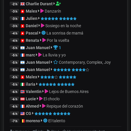
Charlie Durant
-2 h
Malex
Danzarín
-3 h
Julien
-3 h
Daniel
Sosiego en la noche
-3 h
Pascal
La sonrisa de mamá
-4 h
Renata
Por la vuelta
-4 h
Juan Manuel
1
-5 h
marc
La lluvia y yo
-5 h
Juan Manuel
Contemporary, Complex, Joy
-5 h
Juan Manuel
-5 h
Malex
-5 h
ilaria
-5 h
Valentin
Lejos de Buenos Aires
-6 h
Lucie
El choclo
-6 h
Ahmed
Repique del corazón
-6 h
CG
-6 h
moreno
El talento
-7 h