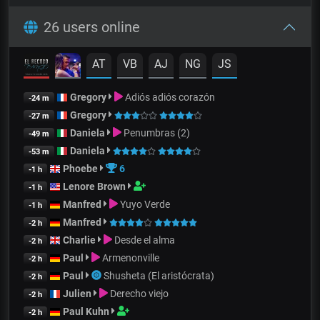
26 users online
AT
VB
AJ
NG
JS
Gregory
Adiós adiós corazón
-24 m
Gregory
-27 m
Daniela
Penumbras (2)
-49 m
Daniela
-53 m
Phoebe
6
-1 h
Lenore Brown
-1 h
Manfred
Yuyo Verde
-1 h
Manfred
-2 h
Charlie
Desde el alma
-2 h
Paul
Armenonville
-2 h
Paul
Shusheta (El aristócrata)
-2 h
Julien
Derecho viejo
-2 h
Paul Kuhn
-2 h