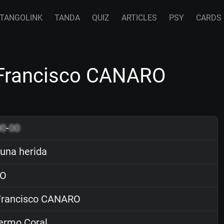
TANGOLINK
TANDA
QUIZ
ARTICLES
PSY
CARDS
 Francisco CANARO
00
-
00
na herida
O
rancisco CANARO
ermo Coral