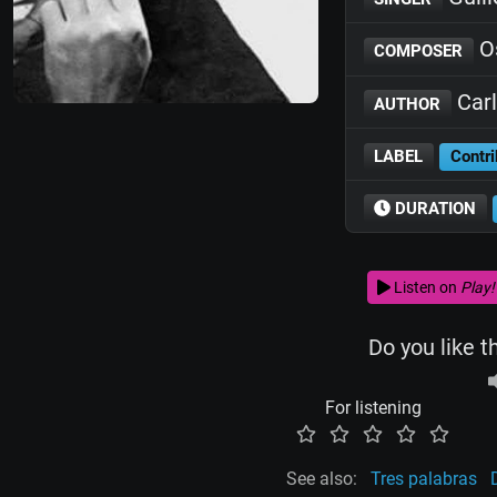
Os
COMPOSER
Carl
AUTHOR
LABEL
Contri
DURATION
Listen on
Play!
Do you like t
For listening
See also:
Tres palabras