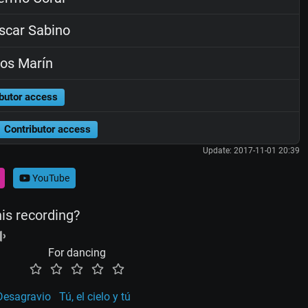
car Sabino
os Marín
butor access
Contributor access
Update: 2017-11-01 20:39
YouTube
his recording?
For dancing
Desagravio
Tú, el cielo y tú