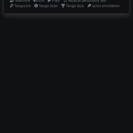
Welcome
Info
Play!
Musical personality test
TangoLink
Tango Scan
Tango Quiz
Lyrics annotation