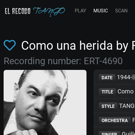
PLAY
MUSIC
SCAN
Como una herida by
Recording number: ERT-4690
1944-
DATE
Como u
TITLE
TANG
STYLE
F
ORCHESTRA
Guill
SINGER