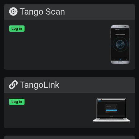
Tango Scan
Log in
TangoLink
Log in