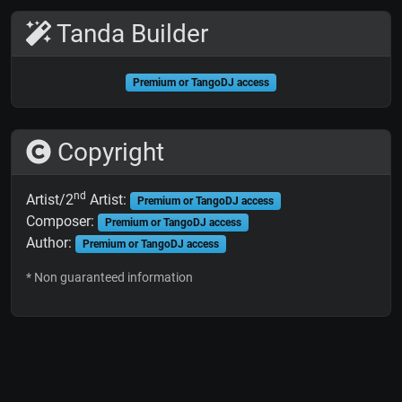
Tanda Builder
Premium or TangoDJ access
Copyright
nd
Artist/2
Artist:
Premium or TangoDJ access
Composer:
Premium or TangoDJ access
Author:
Premium or TangoDJ access
* Non guaranteed information