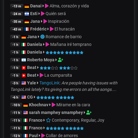
Danai
Alma, corazón y vida
-13 m
Esti
Quién será
-24 m
Jana
Inspiración
-35 m
Frédéric
El huracán
-43 m
Jana
Romance de barrio
-1 h
Daniela
Mañana iré temprano
-1 h
Daniela
-1 h
Roberto Moya
-1 h
Beat
-1 h
Beat
La cumparsita
-1 h
Yale
TangoLink
:
Are people having issues with
-3 h
TangoLink lately? Its giving me errors on all the songs....
CG
-6 h
Khochnav
Mírame en la cara
-10 h
sarah mamphey smamphey
-11 h
Franco
Contemporary, Regular, Joy
-11 h
Franco
-11 h
Paul
Collar de amores
-12 h