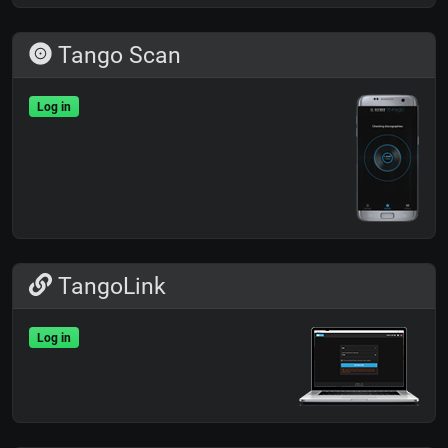
Tango Scan
Log in
TangoLink
Log in