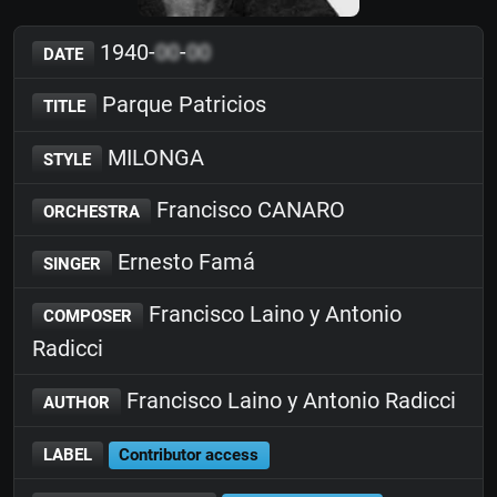
1940-
00
-
00
DATE
Parque Patricios
TITLE
MILONGA
STYLE
Francisco CANARO
ORCHESTRA
Ernesto Famá
SINGER
Francisco Laino y Antonio
COMPOSER
Radicci
Francisco Laino y Antonio Radicci
AUTHOR
LABEL
Contributor access