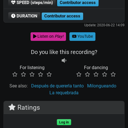
SPEED (steps/min)
Contributor access
DURATION
Contributor access
Update: 2020-06-22 14:09
Listen on
Play!
YouTube
Do you like this recording?
For listening
For dancing
See also:
Después de quererla tanto
Milongueando
La requebrada
Ratings
Log in