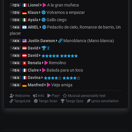
Lionel
A la gran muñeca
-12 h
Klaus
Volvamos a empezar
-13 h
Ayala
Gallo ciego
-13 h
ARIEL
Pedacito de cielo, Romance de barrio, Un
-14 h
placer
Justin Dawson
Manoblanca (Mano blanca)
-14 h
David
2
-14 h
David
-14 h
Renata
Remolino
-14 h
Claire
Balada para un loco
-15 h
Davina
-16 h
Manfred
Vieja amiga
-16 h
Welcome
Info
Play!
Musical personality test
TangoLink
Tango Scan
Tango Quiz
Lyrics annotation