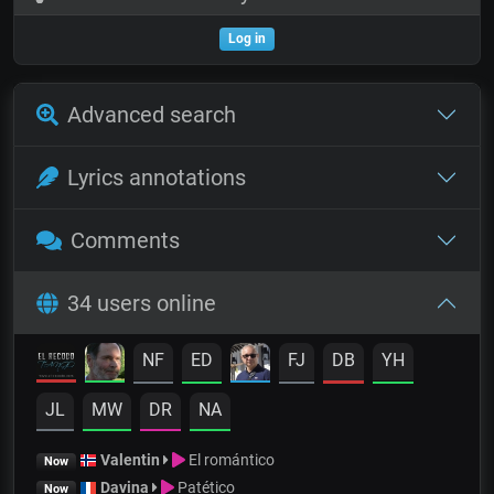
Log in
Advanced search
Lyrics annotations
Comments
34 users online
NF
ED
FJ
DB
YH
JL
MW
DR
NA
Valentin
El romántico
Now
Davina
Patético
Now