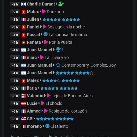
Charlie Durant
-2 h
Malex
Danzarín
-2 h
Julien
-3 h
Daniel
Sosiego en la noche
-3 h
Pascal
La sonrisa de mamá
-4 h
Renata
Por la vuelta
-4 h
Juan Manuel
1
-4 h
marc
La lluvia y yo
-4 h
Juan Manuel
Contemporary, Complex, Joy
-4 h
Juan Manuel
-4 h
Malex
-4 h
ilaria
-5 h
Valentin
Lejos de Buenos Aires
-6 h
Lucie
El choclo
-6 h
Ahmed
Repique del corazón
-6 h
CG
-6 h
moreno
El talento
-6 h