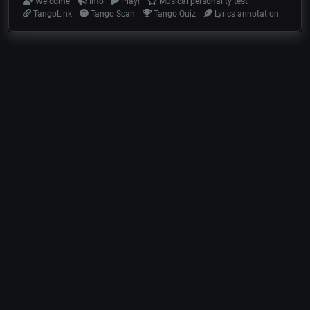
Welcome
Info
Play!
Musical personality test
TangoLink
Tango Scan
Tango Quiz
Lyrics annotation