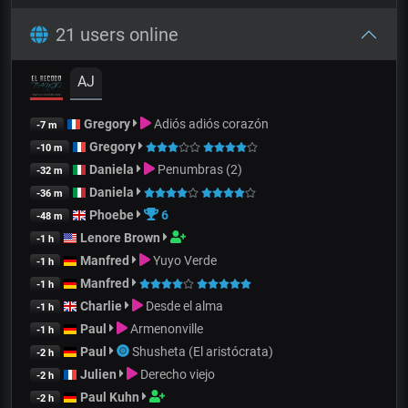
21 users online
AJ
Gregory
Adiós adiós corazón
-7 m
Gregory
-10 m
Daniela
Penumbras (2)
-32 m
Daniela
-36 m
Phoebe
6
-48 m
Lenore Brown
-1 h
Manfred
Yuyo Verde
-1 h
Manfred
-1 h
Charlie
Desde el alma
-1 h
Paul
Armenonville
-1 h
Paul
Shusheta (El aristócrata)
-2 h
Julien
Derecho viejo
-2 h
Paul Kuhn
-2 h