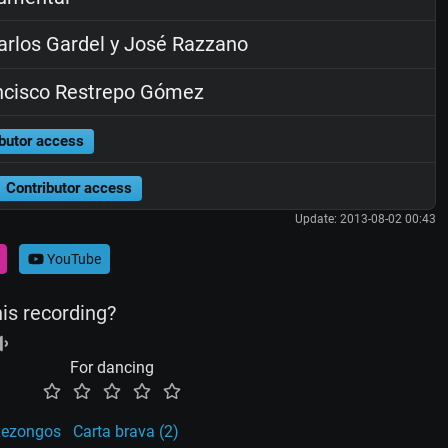
rlos Gardel y José Razzano
cisco Restrepo Gómez
butor access
Contributor access
Update: 2013-08-02 00:43
YouTube
his recording?
For dancing
ezongos
Carta brava (2)