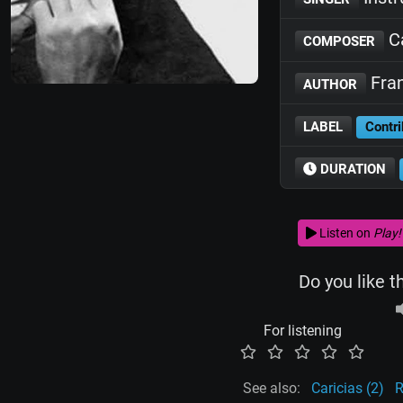
Ca
COMPOSER
Fran
AUTHOR
LABEL
Contri
DURATION
Listen on
Play!
Do you like t
For listening
See also:
Caricias (2)
R