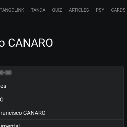
TANGOLINK
TANDA
QUIZ
ARTICLES
PSY
CARDS
co CANARO
00
-
00
es
O
rancisco CANARO
rumental