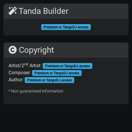
Tanda Builder
Premium or TangoDJ access
Copyright
nd
Artist/2
Artist:
Premium or TangoDJ access
Composer:
Premium or TangoDJ access
Author:
Premium or TangoDJ access
* Non guaranteed information