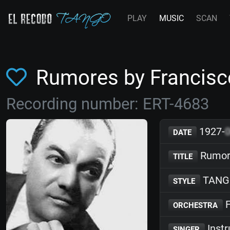
PLAY
MUSIC
SCAN
Rumores by Francis
Recording number: ERT-4683
1927-
DATE
Rumor
TITLE
TANG
STYLE
F
ORCHESTRA
Inst
SINGER