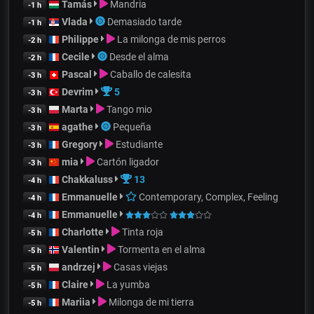
Tamás
Mandria
-1 h
Vlada
Demasiado tarde
-1 h
Philippe
La milonga de mis perros
-2 h
Cecile
Desde el alma
-2 h
Pascal
Caballo de calesita
-3 h
Devrim
5
-3 h
Marta
Tango mio
-3 h
agathe
Pequeña
-3 h
Gregory
Estudiante
-3 h
mia
Cartón ligador
-3 h
Chakkaluss
13
-4 h
Emmanuelle
Contemporary, Complex, Feeling
-4 h
Emmanuelle
-4 h
Charlotte
Tinta roja
-5 h
Valentin
Tormenta en el alma
-5 h
andrzej
Casas viejas
-5 h
Claire
La yumba
-5 h
Mariia
Milonga de mi tierra
-5 h