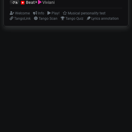
Beat
Viviani
-7 h
Welcome
Info
Play!
Musical personality test
TangoLink
Tango Scan
Tango Quiz
Lyrics annotation