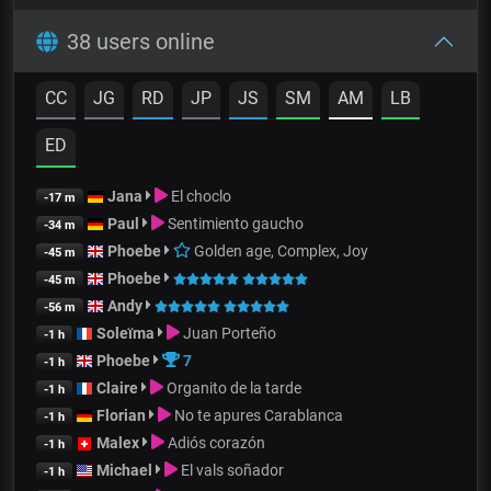
38 users online
CC
JG
RD
JP
JS
SM
AM
LB
ED
Jana
El choclo
-17 m
Paul
Sentimiento gaucho
-34 m
Phoebe
Golden age, Complex, Joy
-45 m
Phoebe
-45 m
Andy
-56 m
Soleïma
Juan Porteño
-1 h
Phoebe
7
-1 h
Claire
Organito de la tarde
-1 h
Florian
No te apures Carablanca
-1 h
Malex
Adiós corazón
-1 h
Michael
El vals soñador
-1 h