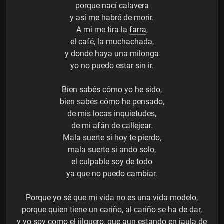
porque nací calavera
y así me habré de morir.
A mi me tira la
farra
,
el café, la muchachada,
y donde haya una milonga
yo no puedo estar sin ir.
Bien sabés cómo yo he sido,
bien sabés cómo he pensado,
de mis locas inquietudes,
de mi afán de callejear.
Mala suerte si hoy te pierdo,
mala suerte si ando solo,
el culpable soy de todo
ya que no puedo cambiar.
Porque yo sé que mi vida no es una vida modelo,
porque quien tiene un cariño, al cariño se ha de dar,
y yo soy como el jilguero, que aun estando en jaula de