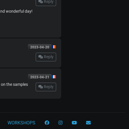
Reply
and wonderful day!
2023-04-20
Reply
2023-04-21
d on the samples
Reply
WORKSHOPS