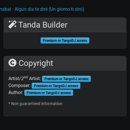
rrabal
Algún día te diré (Un giorno ti dirò)
Tanda Builder
Premium or TangoDJ access
Copyright
nd
Artist/2
Artist:
Premium or TangoDJ access
Composer:
Premium or TangoDJ access
Author:
Premium or TangoDJ access
* Non guaranteed information