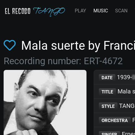
PLAY
MUSIC
SCAN
Mala suerte by Fran
Recording number: ERT-4672
1939-
DATE
Mala s
TITLE
TANG
STYLE
F
ORCHESTRA
Erne
SINGER