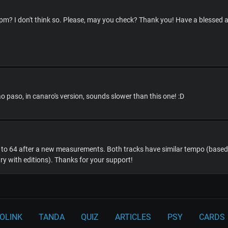
bpm? I don't think so. Please, may you check? Thank you! Have a blessed 
o paso, in canaro's version, sounds slower than this one! :D
tly to 64 after a new measurements. Both tracks have similar tempo (base
ry with editions). Thanks for your support!
OLINK
TANDA
QUIZ
ARTICLES
PSY
CARDS