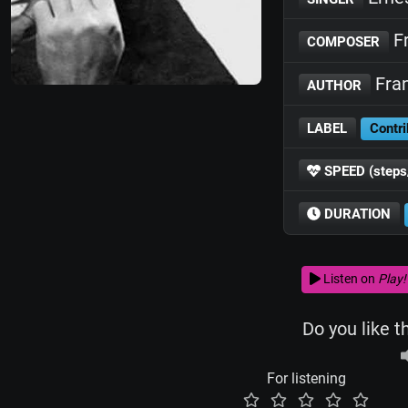
Fr
COMPOSER
Fran
AUTHOR
LABEL
Contri
SPEED (steps
DURATION
Listen on
Play!
Do you like t
For listening