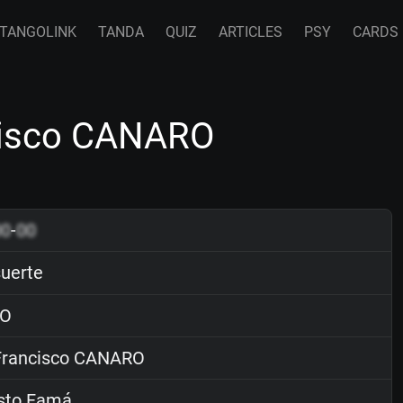
TANGOLINK
TANDA
QUIZ
ARTICLES
PSY
CARDS
cisco CANARO
00
-
00
uerte
O
rancisco CANARO
sto Famá