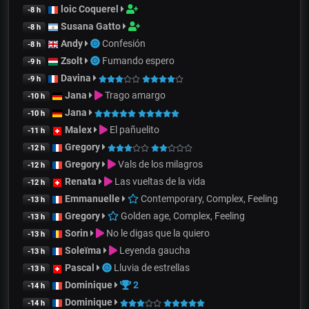
loic Coquerel
-8 h
Susana Gatto
-8 h
Andy
Confesión
-8 h
Zsolt
Fumando espero
-9 h
Davina
-9 h
Jana
Trago amargo
-10 h
Jana
-10 h
Malex
El pañuelito
-11 h
Gregory
-12 h
Gregory
Vals de los milagros
-12 h
Renata
Las vueltas de la vida
-12 h
Emmanuelle
Contemporary, Complex, Feeling
-13 h
Gregory
Golden age, Complex, Feeling
-13 h
Sorin
No le digas que la quiero
-13 h
Soleïma
Leyenda gaucha
-13 h
Pascal
Lluvia de estrellas
-13 h
Dominique
2
-14 h
Dominique
-14 h