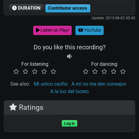
DURATION
Contributor access
Update: 2013-08-02 00:43
Listen on
Play!
YouTube
Do you like this recording?
For listening
For dancing
See also:
Mi unico cariño
A mí no me den consejos
A la luz del lucero
Ratings
Log in