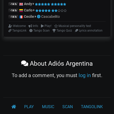
Andy
-14 h
Carlo
-14 h
Cecile
Cascabelito
-14 h
Welcome
Info
Play!
Musical personality test
TangoLink
Tango Scan
Tango Quiz
Lyrics annotation
About Adiós Argentina
To add a comment, you must
log in
first.
PLAY
MUSIC
SCAN
TANGOLINK