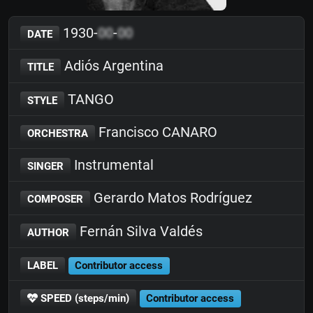
1930-
00
-
00
DATE
Adiós Argentina
TITLE
TANGO
STYLE
Francisco CANARO
ORCHESTRA
Instrumental
SINGER
Gerardo Matos Rodríguez
COMPOSER
Fernán Silva Valdés
AUTHOR
LABEL
Contributor access
SPEED (steps/min)
Contributor access