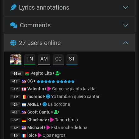
Lyrics annotations
Comments
27 users online
TN
AM
CC
ST
Pepito Lito
-36 m
CG
-1 h
Valentin
Cómo se pianta la vida
-1 h
moreno
Yo también quiero cantar
-1 h
ARIEL
La bordona
-2 h
Scott Cantu
-4 h
Khochnav
Tango brujo
-5 h
Michael
Esta noche de luna
-6 h
loic
Ojos negros
-8 h