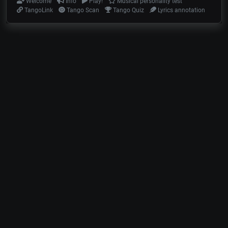
Welcome
Info
Play!
Musical personality test
TangoLink
Tango Scan
Tango Quiz
Lyrics annotation