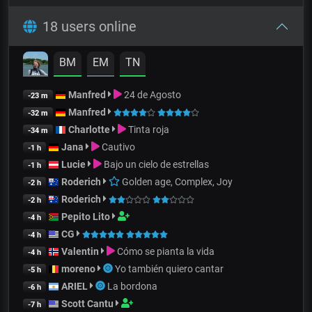
18 users online
BM
EM
TN
Manfred
24 de Agosto
-23 m
Manfred
-32 m
Charlotte
Tinta roja
-34 m
Jana
Cautivo
-1 h
Lucie
Bajo un cielo de estrellas
-1 h
Roderich
Golden age, Complex, Joy
-2 h
Roderich
-2 h
Pepito Lito
-4 h
CG
-4 h
Valentin
Cómo se pianta la vida
-4 h
moreno
Yo también quiero cantar
-5 h
ARIEL
La bordona
-6 h
Scott Cantu
-7 h