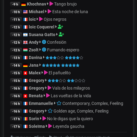
Khochnav
Tango brujo
-9 h
Michael
Esta noche de luna
-10 h
loic
Ojos negros
-11 h
loic Coquerel
-12 h
Susana Gatto
-12 h
Andy
Confesión
-12 h
Zsolt
Fumando espero
-12 h
Davina
-13 h
Jana
-14 h
Malex
El pañuelito
-15 h
Gregory
-15 h
Gregory
Vals de los milagros
-16 h
Renata
Las vueltas de la vida
-16 h
Emmanuelle
Contemporary, Complex, Feeling
-16 h
Gregory
Golden age, Complex, Feeling
-16 h
Sorin
No le digas que la quiero
-17 h
Soleïma
Leyenda gaucha
-17 h