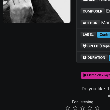
Ed
COMPOSER
Mari
AUTHOR
LABEL
Contri
SPEED (steps
DURATION
Listen on
Play!
Do you like t
For listening