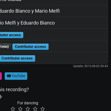
uardo Bianco y Mario Melfi
o Melfi y Eduardo Bianco
butor access
/min)
Contributor access
Contributor access
Update: 2013-08-02 00:43
YouTube
his recording?
For dancing