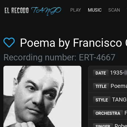
PLAY
MUSIC
SCAN
Poema by Francisc
Recording number: ERT-4667
1935-
DATE
Poem
TITLE
TANG
STYLE
F
ORCHESTRA
Robe
SINGER