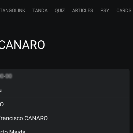
TANGOLINK
TANDA
QUIZ
ARTICLES
PSY
CARDS
o CANARO
00
-
00
a
O
rancisco CANARO
rto Maida