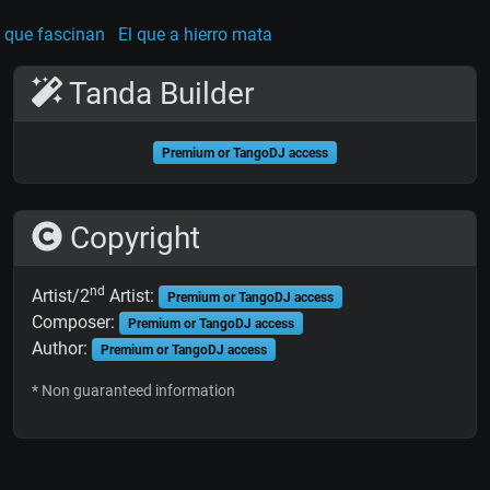
 que fascinan
El que a hierro mata
Tanda Builder
Premium or TangoDJ access
Copyright
nd
Artist/2
Artist:
Premium or TangoDJ access
Composer:
Premium or TangoDJ access
Author:
Premium or TangoDJ access
* Non guaranteed information