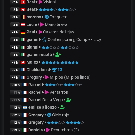
Beat
Viviani
-2 h
Beat
-2 h
moreno
Tanguera
-3 h
Lucie
Mano brava
-3 h
Paul
Caserón de tejas
-4 h
gianni
Contemporary, Complex, Joy
-4 h
gianni
-4 h
gianni rosetti
-4 h
Malex
-5 h
Chakkaluss
13
-5 h
Gregory
Mi piba (Mi piba linda)
-9 h
Rachel
-10 h
Rachel
Ventarrón
-11 h
Rachel De la Vega
-11 h
emilse alfonzo
-12 h
Gregory
Cielo rojo
-12 h
Gregory
-13 h
Daniela
Penumbras (2)
-13 h