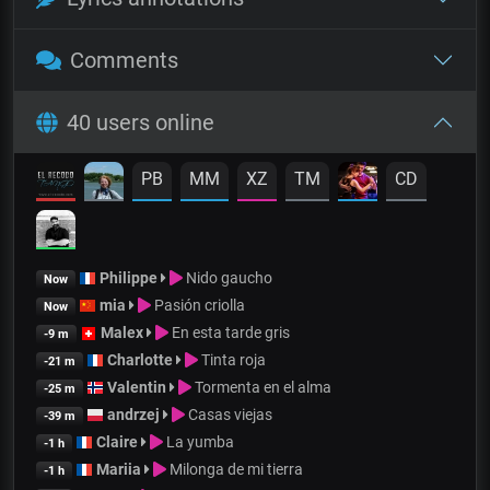
Comments
40 users online
PB
MM
XZ
TM
CD
Philippe
Nido gaucho
Now
mia
Pasión criolla
Now
Malex
En esta tarde gris
-9 m
Charlotte
Tinta roja
-21 m
Valentin
Tormenta en el alma
-25 m
andrzej
Casas viejas
-39 m
Claire
La yumba
-1 h
Mariia
Milonga de mi tierra
-1 h