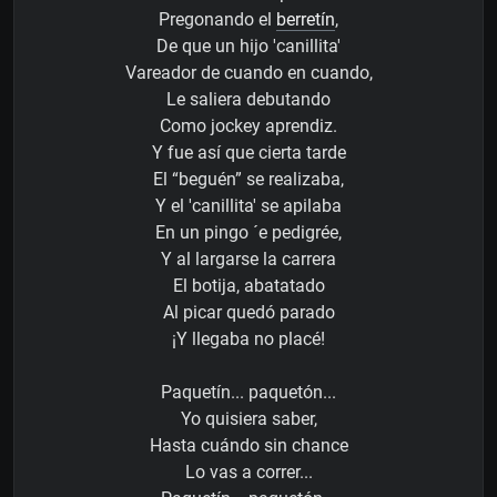
Pregonando el
berretín
,
De que un hijo 'canillita'
Vareador de cuando en cuando,
Le saliera debutando
Como jockey aprendiz.
Y fue así que cierta tarde
El “beguén” se realizaba,
Y el 'canillita' se apilaba
En un pingo ´e pedigrée,
Y al largarse la carrera
El botija, abatatado
Al picar quedó parado
¡Y llegaba no placé!
Paquetín... paquetón...
Yo quisiera saber,
Hasta cuándo sin chance
Lo vas a correr...