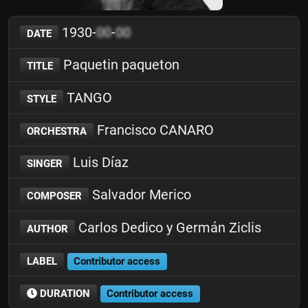
1930-
00
-
00
DATE
Paquetin paqueton
TITLE
TANGO
STYLE
Francisco CANARO
ORCHESTRA
Luis Díaz
SINGER
Salvador Merico
COMPOSER
Carlos Dedico y Germán Ziclis
AUTHOR
LABEL
Contributor access
DURATION
Contributor access