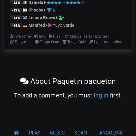
Daniela
-13 h
Phoebe
6
-13 h
Lenore Brown
-14 h
Manfred
Yuyo Verde
-14 h
Welcome
Info
Play!
Musical personality test
TangoLink
Tango Scan
Tango Quiz
Lyrics annotation
About Paquetin paqueton
To add a comment, you must
log in
first.
PLAY
MUSIC
SCAN
TANGOLINK