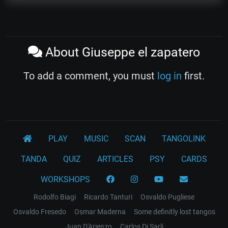
About Giuseppe el zapatero
To add a comment, you must
log in
first.
PLAY
MUSIC
SCAN
TANGOLINK
TANDA
QUIZ
ARTICLES
PSY
CARDS
WORKSHOPS
Rodolfo Biagi
Ricardo Tanturi
Osvaldo Pugliese
Osvaldo Fresedo
Osmar Maderna
Some definitly lost tangos
Juan D'Arienzo
Carlos Di Sarli