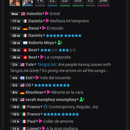
FR
EL
ED
DO
FJ
DM
Valentin
Gricel
Now
Daniela
Mañana iré temprano
-17 m
Danai
El recodo
-17 m
Daniela
-25 m
Roberto Moya
-32 m
Beat
-36 m
Beat
La cumparsita
-36 m
Yale
TangoLink
:
Are people having issues with
-2 h
TangoLink lately? Its giving me errors on all the songs....
Esti
Vals del recuerdo
-4 h
CG
-5 h
Khochnav
Mírame en la cara
-8 h
sarah mamphey smamphey
-9 h
Franco
Contemporary, Regular, Joy
-10 h
Franco
-10 h
Paul
Collar de amores
-11 h
Lionel
A la gran muñeca
-11 h