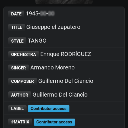
1945-
00
-
00
DATE
Giuseppe el zapatero
TITLE
TANGO
STYLE
Enrique RODRÍGUEZ
ORCHESTRA
Armando Moreno
SINGER
Guillermo Del Ciancio
COMPOSER
Guillermo Del Ciancio
AUTHOR
LABEL
Contributor access
#MATRIX
Contributor access