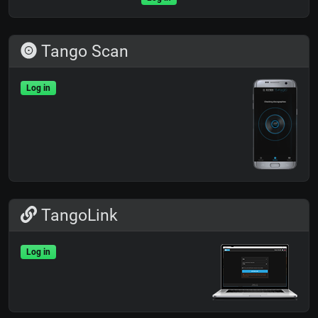
Tango Scan
Log in
TangoLink
Log in