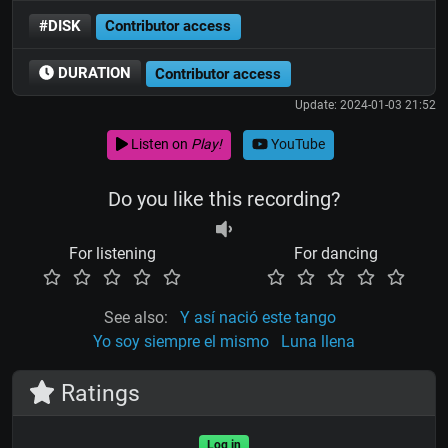
#DISK
Contributor access
DURATION
Contributor access
Update: 2024-01-03 21:52
Listen on
Play!
YouTube
Do you like this recording?
For listening
For dancing
See also:
Y así nació este tango
Yo soy siempre el mismo
Luna llena
Ratings
Log in