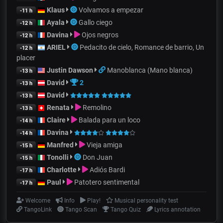
Klaus
Volvamos a empezar
-11 h
Ayala
Gallo ciego
-12 h
Davina
Ojos negros
-12 h
ARIEL
Pedacito de cielo, Romance de barrio, Un
-12 h
placer
Justin Dawson
Manoblanca (Mano blanca)
-13 h
David
2
-13 h
David
-13 h
Renata
Remolino
-13 h
Claire
Balada para un loco
-14 h
Davina
-14 h
Manfred
Vieja amiga
-15 h
Tonolli
Don Juan
-15 h
Charlotte
Adiós Bardi
-17 h
Paul
Patotero sentimental
-17 h
Welcome
Info
Play!
Musical personality test
TangoLink
Tango Scan
Tango Quiz
Lyrics annotation