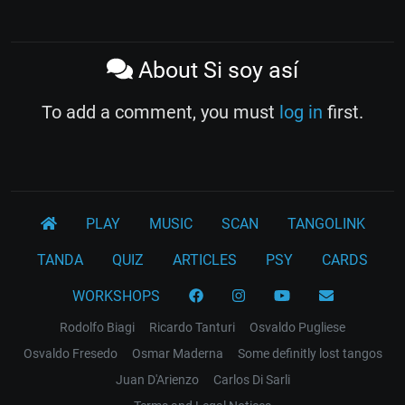
About Si soy así
To add a comment, you must
log in
first.
PLAY
MUSIC
SCAN
TANGOLINK
TANDA
QUIZ
ARTICLES
PSY
CARDS
WORKSHOPS
Rodolfo Biagi
Ricardo Tanturi
Osvaldo Pugliese
Osvaldo Fresedo
Osmar Maderna
Some definitly lost tangos
Juan D'Arienzo
Carlos Di Sarli