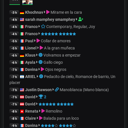
Khochnav
Mírame en la cara
-3 h
sarah mamphey smamphey
-4 h
Franco
Contemporary, Regular, Joy
-4 h
Franco
-4 h
Paul
Collar de amores
-5 h
Lionel
A la gran muñeca
-5 h
Klaus
Volvamos a empezar
-6 h
Ayala
Gallo ciego
-6 h
Davina
Ojos negros
-7 h
ARIEL
Pedacito de cielo, Romance de barrio, Un
-7 h
placer
Justin Dawson
Manoblanca (Mano blanca)
-7 h
David
2
-7 h
David
-7 h
Renata
Remolino
-8 h
Claire
Balada para un loco
-8 h
Davina
-9 h