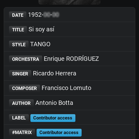
1952-
00
-
00
DATE
Si soy así
TITLE
TANGO
STYLE
Enrique RODRÍGUEZ
ORCHESTRA
Ricardo Herrera
SINGER
Francisco Lomuto
COMPOSER
Antonio Botta
AUTHOR
LABEL
Contributor access
#MATRIX
Contributor access