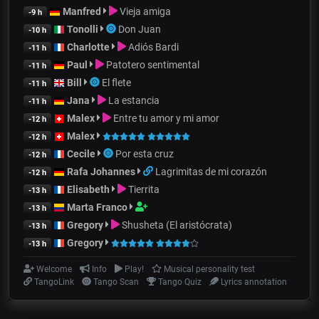
Manfred
Vieja amiga
-9 h
Tonolli
Don Juan
-10 h
Charlotte
Adiós Bardi
-11 h
Paul
Patotero sentimental
-11 h
Bill
El flete
-11 h
Jana
La estancia
-11 h
Malex
Entre tu amor y mi amor
-12 h
Malex
-12 h
Cecile
Por esta cruz
-12 h
Rafa Johannes
Lagrimitas de mi corazón
-12 h
Elisabeth
Tierrita
-13 h
Marta Franco
-13 h
Gregory
Shusheta (El aristócrata)
-13 h
Gregory
-13 h
Welcome
Info
Play!
Musical personality test
TangoLink
Tango Scan
Tango Quiz
Lyrics annotation