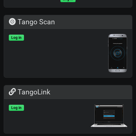
Tango Scan
Log in
TangoLink
Log in