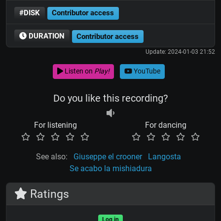
#DISK
Contributor access
DURATION
Contributor access
Update: 2024-01-03 21:52
Listen on
Play!
YouTube
Do you like this recording?
For listening
For dancing
See also:
Giuseppe el crooner
Langosta
Se acabo la mishiadura
Ratings
Log in