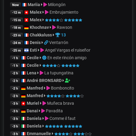
Mariia
Milongón
Now
Malex
Embrujamiento
-12 m
Malex
-15 m
Khochnav
Rawson
-18 m
Chakkaluss
13
-23 m
Denis
Ventarrón
-24 m
Esti
Angel Vargas el ruiseñor
-25 m
Cecile
En este rincón amigo
-1 h
Cecile
-1 h
Lena
La tupungatina
-2 h
André BRONSARD
-2 h
Manfred
Bomboncito
-2 h
Manfred
-2 h
Muriel
Muñeca brava
-3 h
Danai
Pavadita
-3 h
Daniela
Comme il faut
-3 h
Daniela
-3 h
Emmanuelle
-3 h