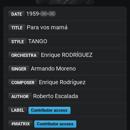
1959-
00
-
00
DATE
Para vos mamá
TITLE
TANGO
STYLE
Enrique RODRÍGUEZ
ORCHESTRA
Armando Moreno
SINGER
Enrique Rodríguez
COMPOSER
Roberto Escalada
AUTHOR
LABEL
Contributor access
#MATRIX
Contributor access