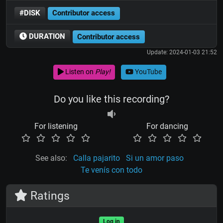
#DISK
Contributor access
DURATION
Contributor access
Update: 2024-01-03 21:52
Listen on
Play!
YouTube
Do you like this recording?
For listening
For dancing
See also:
Calla pajarito
Si un amor paso
Te venís con todo
Ratings
Log in