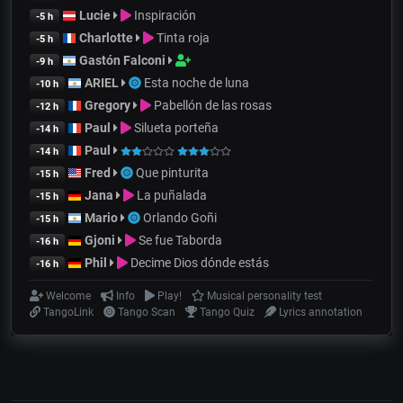
Lucie
Inspiración
-5 h
Charlotte
Tinta roja
-5 h
Gastón Falconi
-9 h
ARIEL
Esta noche de luna
-10 h
Gregory
Pabellón de las rosas
-12 h
Paul
Silueta porteña
-14 h
Paul
-14 h
Fred
Que pinturita
-15 h
Jana
La puñalada
-15 h
Mario
Orlando Goñi
-15 h
Gjoni
Se fue Taborda
-16 h
Phil
Decime Dios dónde estás
-16 h
Welcome
Info
Play!
Musical personality test
TangoLink
Tango Scan
Tango Quiz
Lyrics annotation