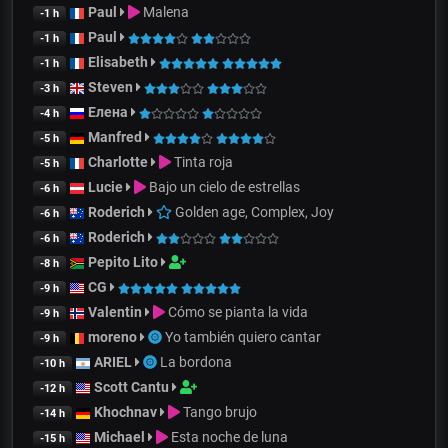
Paul
Malena
-1 h
Paul
-1 h
Elisabeth
-1 h
Steven
-3 h
Елена
-4 h
Manfred
-5 h
Charlotte
Tinta roja
-5 h
Lucie
Bajo un cielo de estrellas
-6 h
Roderich
Golden age, Complex, Joy
-6 h
Roderich
-6 h
Pepito Lito
-8 h
CG
-9 h
Valentin
Cómo se pianta la vida
-9 h
moreno
Yo también quiero cantar
-9 h
ARIEL
La bordona
-10 h
Scott Cantu
-12 h
Khochnav
Tango brujo
-14 h
Michael
Esta noche de luna
-15 h