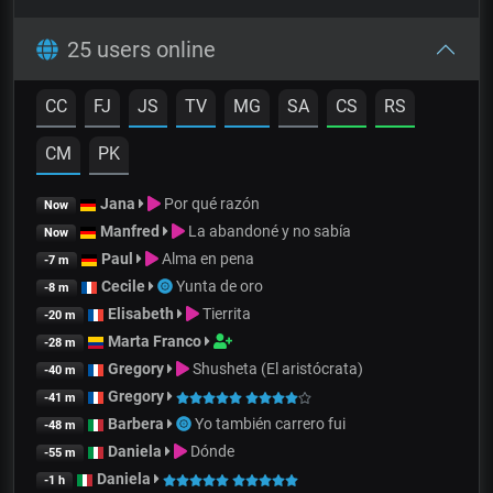
25 users online
CC
FJ
JS
TV
MG
SA
CS
RS
CM
PK
Jana
Por qué razón
Now
Manfred
La abandoné y no sabía
Now
Paul
Alma en pena
-7 m
Cecile
Yunta de oro
-8 m
Elisabeth
Tierrita
-20 m
Marta Franco
-28 m
Gregory
Shusheta (El aristócrata)
-40 m
Gregory
-41 m
Barbera
Yo también carrero fui
-48 m
Daniela
Dónde
-55 m
Daniela
-1 h