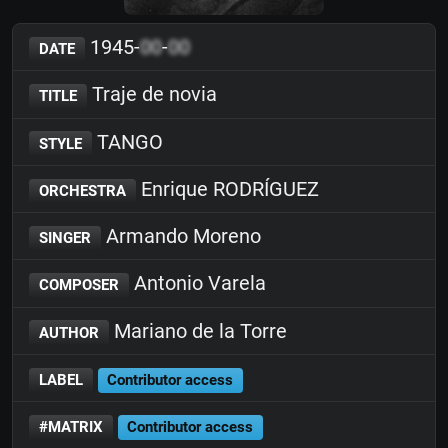
1945-
00
-
00
DATE
Traje de novia
TITLE
TANGO
STYLE
Enrique RODRÍGUEZ
ORCHESTRA
Armando Moreno
SINGER
Antonio Varela
COMPOSER
Mariano de la Torre
AUTHOR
LABEL
Contributor access
#MATRIX
Contributor access