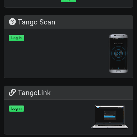
Tango Scan
Log in
TangoLink
Log in