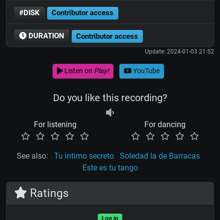
#DISK
Contributor access
DURATION
Contributor access
Update: 2024-01-03 21:52
Listen on
Play!
YouTube
Do you like this recording?
For listening
For dancing
See also:
Tu intimo secreto
Soledad la de Barracas
Este es tu tango
Ratings
Log in