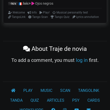
loic
Ojos negros
-16 h
Welcome
Info
Play!
Musical personality test
TangoLink
Tango Scan
Tango Quiz
Lyrics annotation
About Traje de novia
To add a comment, you must
log in
first.
PLAY
MUSIC
SCAN
TANGOLINK
TANDA
QUIZ
ARTICLES
PSY
CARDS