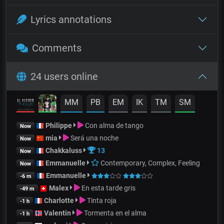
Lyrics annotations
Comments
24 users online
MM
PB
EM
IK
TM
SM
Philippe
Con alma de tango
Now
mia
Será una noche
Now
Chakkaluss
13
Now
Emmanuelle
Contemporary, Complex, Feeling
Now
Emmanuelle
-6 m
Malex
En esta tarde gris
-49 m
Charlotte
Tinta roja
-1 h
Valentin
Tormenta en el alma
-1 h