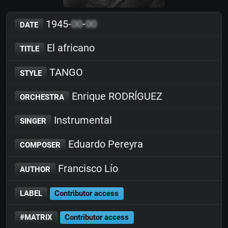
1945-
00
-
00
DATE
El africano
TITLE
TANGO
STYLE
Enrique RODRÍGUEZ
ORCHESTRA
Instrumental
SINGER
Eduardo Pereyra
COMPOSER
Francisco Lío
AUTHOR
LABEL
Contributor access
#MATRIX
Contributor access