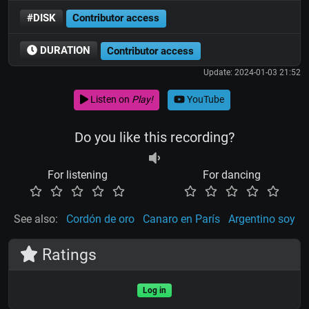
#DISK
Contributor access
DURATION
Contributor access
Update: 2024-01-03 21:52
Listen on
Play!
YouTube
Do you like this recording?
For listening
For dancing
See also:
Cordón de oro
Canaro en París
Argentino soy
Ratings
Log in