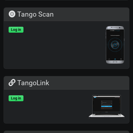
Tango Scan
Log in
TangoLink
Log in