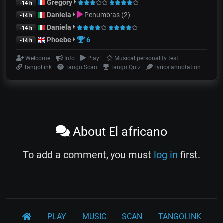
Gregory
-14 h
Daniela
Penumbras (2)
-14 h
Daniela
-14 h
Phoebe
6
-14 h
Welcome
Info
Play!
Musical personality test
TangoLink
Tango Scan
Tango Quiz
Lyrics annotation
About El africano
To add a comment, you must
log in
first.
PLAY
MUSIC
SCAN
TANGOLINK