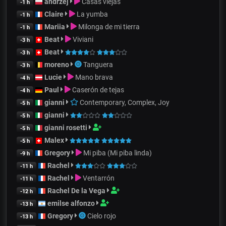
andrzej
Casas viejas
-1 h
Claire
La yumba
-1 h
Mariia
Milonga de mi tierra
-1 h
Beat
Viviani
-3 h
Beat
-3 h
moreno
Tanguera
-3 h
Lucie
Mano brava
-4 h
Paul
Caserón de tejas
-4 h
gianni
Contemporary, Complex, Joy
-5 h
gianni
-5 h
gianni rosetti
-5 h
Malex
-5 h
Gregory
Mi piba (Mi piba linda)
-9 h
Rachel
-11 h
Rachel
Ventarrón
-11 h
Rachel De la Vega
-12 h
emilse alfonzo
-13 h
Gregory
Cielo rojo
-13 h