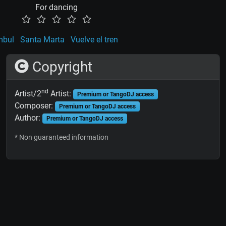
For dancing
mbul
Santa Marta
Vuelve el tren
Copyright
nd
Artist/2
Artist:
Premium or TangoDJ access
Composer:
Premium or TangoDJ access
Author:
Premium or TangoDJ access
* Non guaranteed information