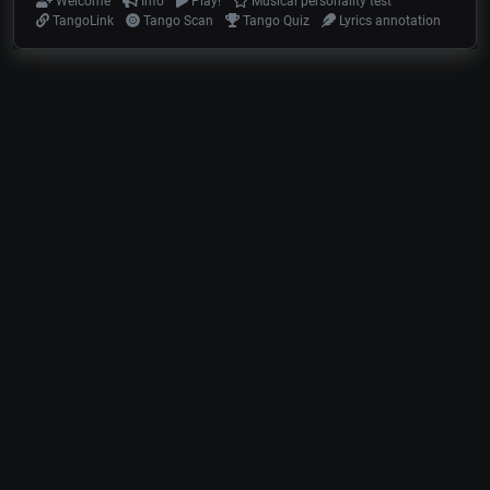
Welcome
Info
Play!
Musical personality test
TangoLink
Tango Scan
Tango Quiz
Lyrics annotation