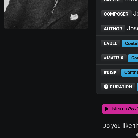
Jo
COMPOSER
José
AUTHOR
LABEL
Contri
#MATRIX
Con
#DISK
Contri
DURATION
Listen on
Play!
Do you like t