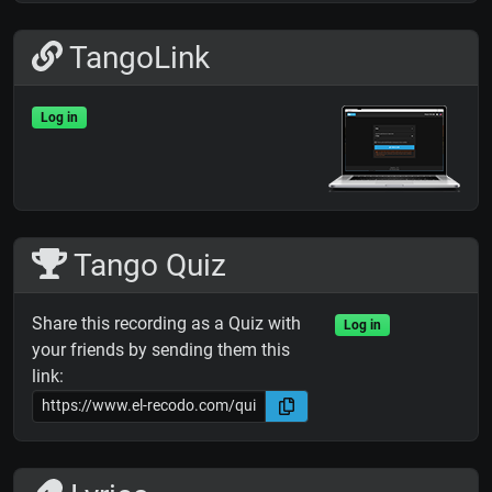
TangoLink
Log in
Tango Quiz
Share this recording as a Quiz with
Log in
your friends by sending them this
link: