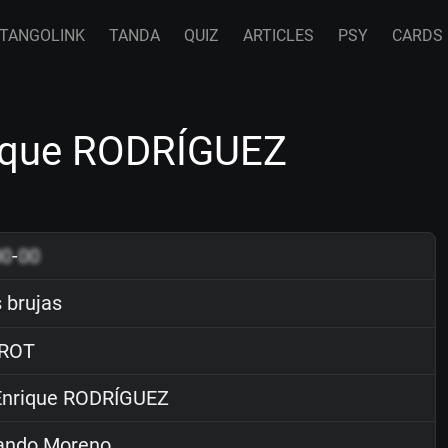
TANGOLINK
TANDA
QUIZ
ARTICLES
PSY
CARDS
rique RODRÍGUEZ
00
-
00
brujas
ROT
nrique RODRÍGUEZ
ndo Moreno