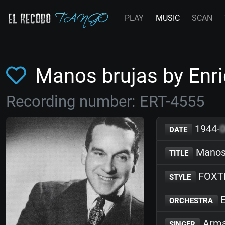
PLAY
MUSIC
SCAN
Manos brujas by En
Recording number: ERT-4555
1944-
DATE
Manos 
TITLE
FOXT
STYLE
E
ORCHESTRA
Arma
SINGER