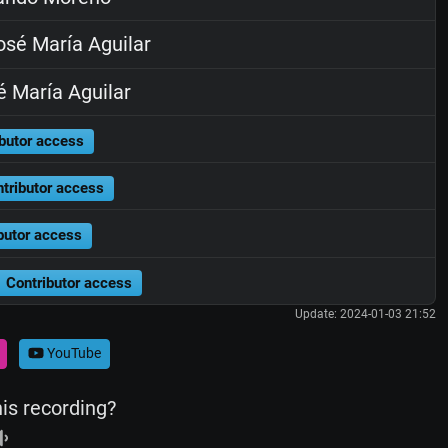
sé María Aguilar
 María Aguilar
butor access
tributor access
butor access
Contributor access
Update: 2024-01-03 21:52
YouTube
his recording?