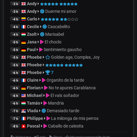
Andy
-3 h
Andy
Duerme mi amor
-3 h
Carlo
-4 h
Cecile
Cascabelito
-4 h
Zsolt
Marisabel
-4 h
Jana
El choclo
-5 h
Paul
Sentimiento gaucho
-5 h
Phoebe
Golden age, Complex, Joy
-5 h
Phoebe
-5 h
Phoebe
7
-6 h
Claire
Organito de la tarde
-6 h
Florian
No te apures Carablanca
-6 h
Michael
El vals soñador
-6 h
Tamás
Mandria
-6 h
Vlada
Demasiado tarde
-7 h
Philippe
La milonga de mis perros
-7 h
Pascal
Caballo de calesita
-8 h