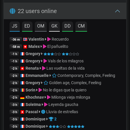
22 users online
JS
ED
OM
GK
DD
CM
Valentin
Recuerdo
-36 m
Malex
El pañuelito
-58 m
Gregory
-1 h
Gregory
Vals de los milagros
-1 h
Renata
Las vueltas de la vida
-2 h
Emmanuelle
Contemporary, Complex, Feeling
-2 h
Gregory
Golden age, Complex, Feeling
-2 h
Sorin
No le digas que la quiero
-2 h
Khochnav
Milonga vieja milonga
-2 h
Soleïma
Leyenda gaucha
-3 h
Pascal
Lluvia de estrellas
-3 h
Dominique
2
-3 h
Dominique
-3 h