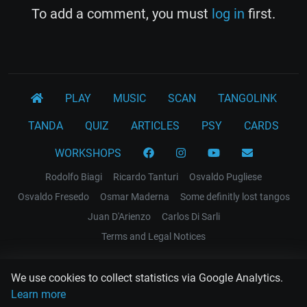
To add a comment, you must
log in
first.
PLAY
MUSIC
SCAN
TANGOLINK
TANDA
QUIZ
ARTICLES
PSY
CARDS
WORKSHOPS
Rodolfo Biagi
Ricardo Tanturi
Osvaldo Pugliese
Osvaldo Fresedo
Osmar Maderna
Some definitly lost tangos
Juan D'Arienzo
Carlos Di Sarli
Terms and Legal Notices
EL RECODO TANGO
We use cookies to collect statistics via Google Analytics.
Design Web: Gregory DIAZ
Learn more