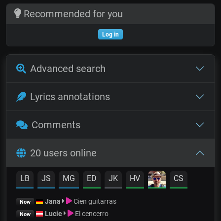
Recommended for you
Log in
Advanced search
Lyrics annotations
Comments
20 users online
LB
JS
MG
ED
JK
HV
CS
Jana
Cien guitarras
Now
Lucie
El cencerro
Now