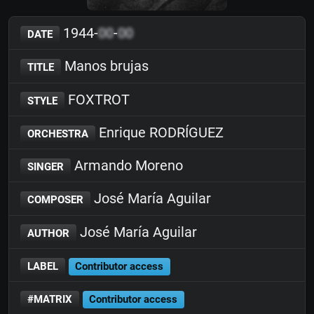
1944-
00
-
00
DATE
Manos brujas
TITLE
FOXTROT
STYLE
Enrique RODRÍGUEZ
ORCHESTRA
Armando Moreno
SINGER
José María Aguilar
COMPOSER
José María Aguilar
AUTHOR
LABEL
Contributor access
#MATRIX
Contributor access