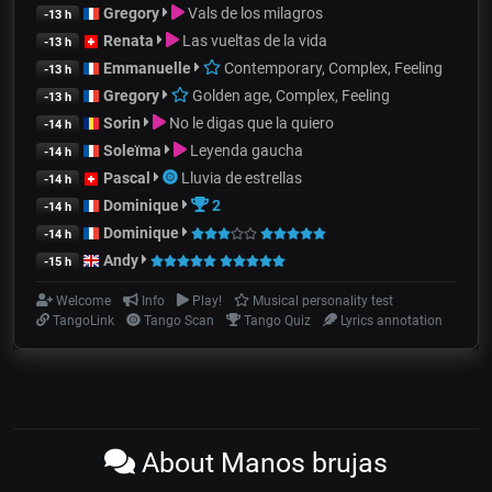
Gregory
Vals de los milagros
-13 h
Renata
Las vueltas de la vida
-13 h
Emmanuelle
Contemporary, Complex, Feeling
-13 h
Gregory
Golden age, Complex, Feeling
-13 h
Sorin
No le digas que la quiero
-14 h
Soleïma
Leyenda gaucha
-14 h
Pascal
Lluvia de estrellas
-14 h
Dominique
2
-14 h
Dominique
-14 h
Andy
-15 h
Welcome
Info
Play!
Musical personality test
TangoLink
Tango Scan
Tango Quiz
Lyrics annotation
About Manos brujas