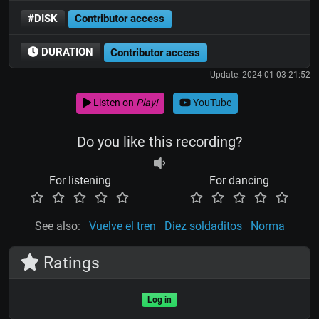
#DISK
Contributor access
DURATION
Contributor access
Update: 2024-01-03 21:52
Listen on
Play!
YouTube
Do you like this recording?
For listening
For dancing
See also:
Vuelve el tren
Diez soldaditos
Norma
Ratings
Log in