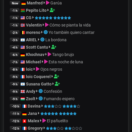
Manfred
Garúa
Now
Pepito Lito
-1 h
CG
-1 h
Valentin
Cómo se pianta la vida
-1 h
moreno
Yo también quiero cantar
-2 h
ARIEL
La bordona
-3 h
Scott Cantu
-4 h
Khochnav
Tango brujo
-6 h
Michael
Esta noche de luna
-7 h
loic
Ojos negros
-8 h
loic Coquerel
-9 h
Susana Gatto
-9 h
Andy
Confesión
-9 h
Zsolt
Fumando espero
-9 h
Davina
-10 h
Jana
-11 h
Malex
El pañuelito
-12 h
Gregory
-12 h