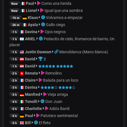
Paul
Como una herida
Now
Lionel
Igual que una sombra
Now
Klaus
Volvamos a empezar
-16 m
Ayala
Gallo ciego
-26 m
Davina
Ojos negros
-1 h
ARIEL
Pedacito de cielo, Romance de barrio, Un
-1 h
placer
Justin Dawson
Manoblanca (Mano blanca)
-1 h
David
2
-1 h
David
-1 h
Renata
Remolino
-2 h
Claire
Balada para un loco
-2 h
Davina
-3 h
Manfred
Vieja amiga
-3 h
Tonolli
Don Juan
-4 h
Charlotte
Adiós Bardi
-5 h
Paul
Patotero sentimental
-5 h
Bill
El flete
-5 h