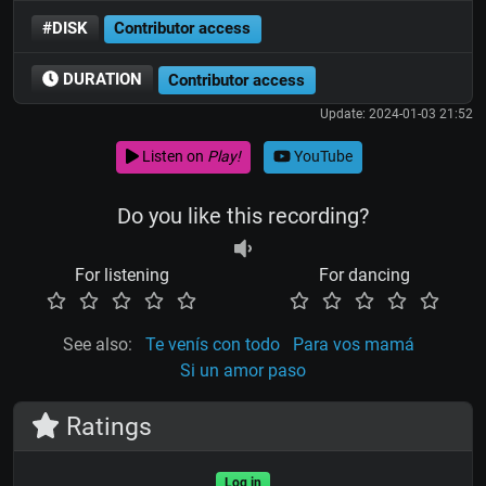
#DISK
Contributor access
DURATION
Contributor access
Update: 2024-01-03 21:52
Listen on
Play!
YouTube
Do you like this recording?
For listening
For dancing
See also:
Te venís con todo
Para vos mamá
Si un amor paso
Ratings
Log in