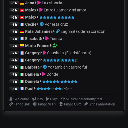
Jana
La estancia
-5 h
Malex
Entre tu amor y mi amor
-6 h
Malex
-6 h
Cecile
Por esta cruz
-6 h
Rafa Johannes
Lagrimitas de mi corazón
-6 h
Elisabeth
Tierrita
-7 h
Marta Franco
-7 h
Gregory
Shusheta (El aristócrata)
-7 h
Gregory
-7 h
Barbera
Yo también carrero fui
-7 h
Daniela
Dónde
-7 h
Daniela
-7 h
Paul
-8 h
Welcome
Info
Play!
Musical personality test
TangoLink
Tango Scan
Tango Quiz
Lyrics annotation