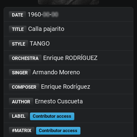
1960-
00
-
00
DATE
Calla pajarito
TITLE
TANGO
STYLE
Enrique RODRÍGUEZ
ORCHESTRA
Armando Moreno
SINGER
Enrique Rodríguez
COMPOSER
Ernesto Cuscueta
AUTHOR
LABEL
Contributor access
#MATRIX
Contributor access