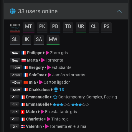
33 users online
MT
PK
PB
TB
UR
CL
PS
SL
IK
SA
MW
Philippe
Zorro gris
Now
Marta
Tormenta
Now
Gregory
Estudiante
-10 m
Soleïma
Jamás retornarás
-13 m
mia
Cartón ligador
-40 m
Chakkaluss
13
-58 m
Emmanuelle
Contemporary, Complex, Feeling
-1 h
Emmanuelle
-1 h
Malex
En esta tarde gris
-1 h
Charlotte
Tinta roja
-1 h
Valentin
Tormenta en el alma
-2 h