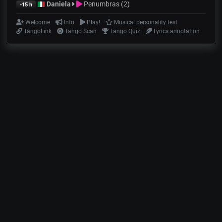
Daniela
Penumbras (2)
-15 h
Welcome
Info
Play!
Musical personality test
TangoLink
Tango Scan
Tango Quiz
Lyrics annotation