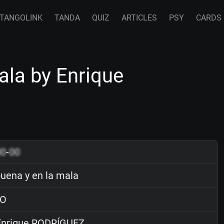
TANGOLINK
TANDA
QUIZ
ARTICLES
PSY
CARDS
ala by Enrique
00
-
00
buena y en la mala
O
nrique RODRÍGUEZ