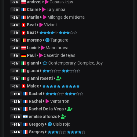
andrzej
Casas viejas
-2 h
Claire
La yumba
-2 h
Mariia
Milonga de mi tierra
-2 h
Beat
Viviani
-4 h
Beat
-4 h
moreno
Tanguera
-4 h
Lucie
Mano brava
-4 h
Paul
Caserón de tejas
-5 h
gianni
Contemporary, Complex, Joy
-6 h
gianni
-6 h
gianni rosetti
-6 h
Malex
-6 h
Rachel
-12 h
Rachel
Ventarrón
-12 h
Rachel De la Vega
-12 h
emilse alfonzo
-14 h
Gregory
Cielo rojo
-14 h
Gregory
-14 h