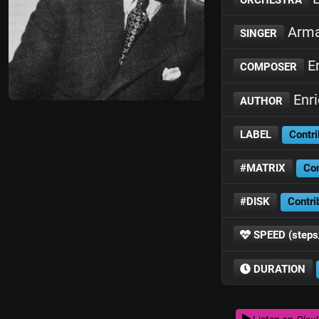
Arma
SINGER
En
COMPOSER
Enr
AUTHOR
LABEL
Contri
#MATRIX
Con
#DISK
Contri
SPEED (steps
DURATION