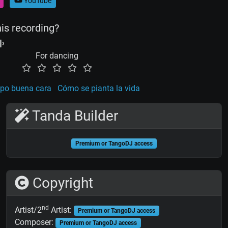
YouTube
his recording?
For dancing
mpo buena cara
Cómo se pianta la vida
Tanda Builder
Premium or TangoDJ access
Copyright
nd
Artist/2
Artist:
Premium or TangoDJ access
Composer:
Premium or TangoDJ access