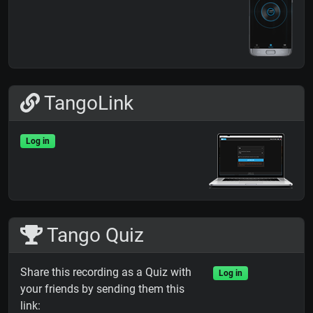
TangoLink
Log in
Tango Quiz
Share this recording as a Quiz with
Log in
your friends by sending them this
link: