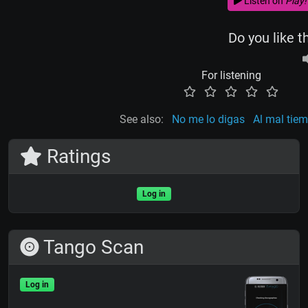
Listen on
Play!
Do you like t
For listening
See also:
No me lo digas
Al mal tie
Ratings
Log in
Tango Scan
Log in